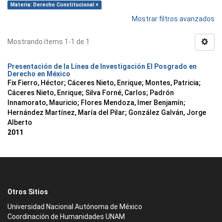
Materia: Derecho Constitucional ×
Mostrar filtros avanzados
Mostrando ítems 1-1 de 1
Presentación de la Línea de Investigación El Posgrado en
Derecho en México
Fix Fierro, Héctor
;
Cáceres Nieto, Enrique
;
Montes, Patricia
;
Cáceres Nieto, Enrique
;
Silva Forné, Carlos
;
Padrón
Innamorato, Mauricio
;
Flores Mendoza, Imer Benjamín
;
Hernández Martínez, María del Pilar
;
González Galván, Jorge
Alberto
2011
Otros Sitios
Universidad Nacional Autónoma de México
Coordinación de Humanidades UNAM