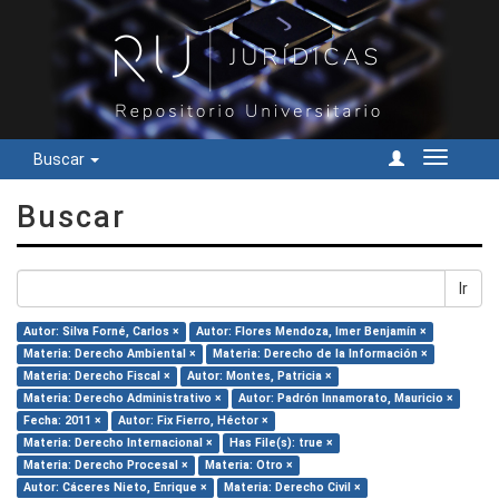
Buscar
Cambiar
navegac
Buscar
Ir
Autor: Silva Forné, Carlos ×
Autor: Flores Mendoza, Imer Benjamín ×
Materia: Derecho Ambiental ×
Materia: Derecho de la Información ×
Materia: Derecho Fiscal ×
Autor: Montes, Patricia ×
Materia: Derecho Administrativo ×
Autor: Padrón Innamorato, Mauricio ×
Fecha: 2011 ×
Autor: Fix Fierro, Héctor ×
Materia: Derecho Internacional ×
Has File(s): true ×
Materia: Derecho Procesal ×
Materia: Otro ×
Autor: Cáceres Nieto, Enrique ×
Materia: Derecho Civil ×