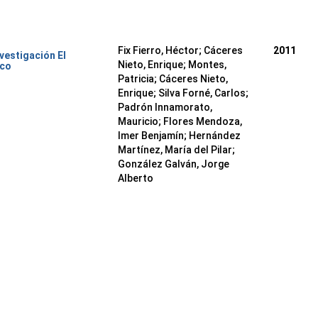
Fix Fierro, Héctor
;
Cáceres
2011
nvestigación El
Nieto, Enrique
;
Montes,
ico
Patricia
;
Cáceres Nieto,
Enrique
;
Silva Forné, Carlos
;
Padrón Innamorato,
Mauricio
;
Flores Mendoza,
Imer Benjamín
;
Hernández
Martínez, María del Pilar
;
González Galván, Jorge
Alberto