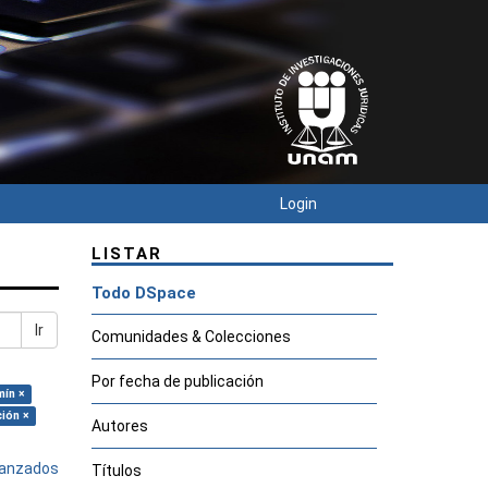
Login
LISTAR
Todo DSpace
Ir
Comunidades & Colecciones
Por fecha de publicación
mín ×
ción ×
Autores
avanzados
Títulos