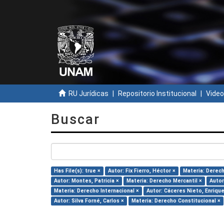
RU Jurídicas
Repositorio Institucional
Video
Buscar
Has File(s): true ×
Autor: Fix Fierro, Héctor ×
Materia: Derech
Autor: Montes, Patricia ×
Materia: Derecho Mercantil ×
Autor
Materia: Derecho Internacional ×
Autor: Cáceres Nieto, Enrique
Autor: Silva Forné, Carlos ×
Materia: Derecho Constitucional ×