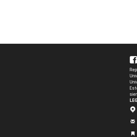
Rep
Uni
Uni
Est
sie
LEG