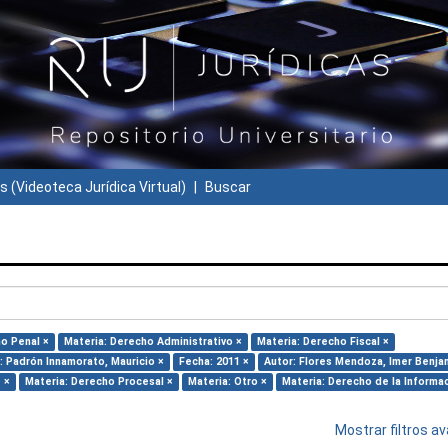
s (Videoteca Jurídica Virtual)
Buscar
o Penal ×
Materia: Derecho Administrativo ×
Materia: Derecho Fiscal ×
: Padrón Innamorato, Mauricio ×
Fecha: 2011 ×
Autor: Flores Mendoza, Imer Benja
 ×
Materia: Derecho Procesal ×
Materia: Otro ×
Materia: Derecho de la Informa
Mostrar filtros 