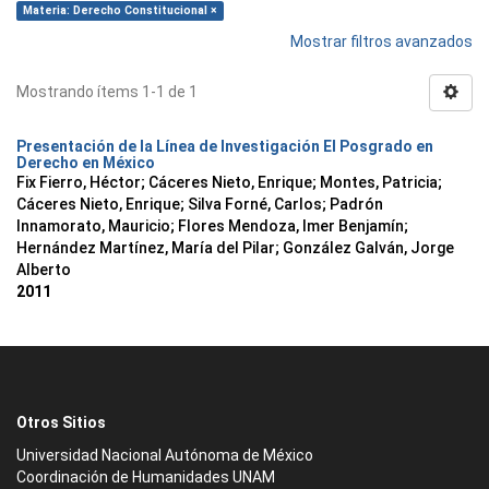
Materia: Derecho Constitucional ×
Mostrar filtros avanzados
Mostrando ítems 1-1 de 1
Presentación de la Línea de Investigación El Posgrado en
Derecho en México
Fix Fierro, Héctor
;
Cáceres Nieto, Enrique
;
Montes, Patricia
;
Cáceres Nieto, Enrique
;
Silva Forné, Carlos
;
Padrón
Innamorato, Mauricio
;
Flores Mendoza, Imer Benjamín
;
Hernández Martínez, María del Pilar
;
González Galván, Jorge
Alberto
2011
Otros Sitios
Universidad Nacional Autónoma de México
Coordinación de Humanidades UNAM