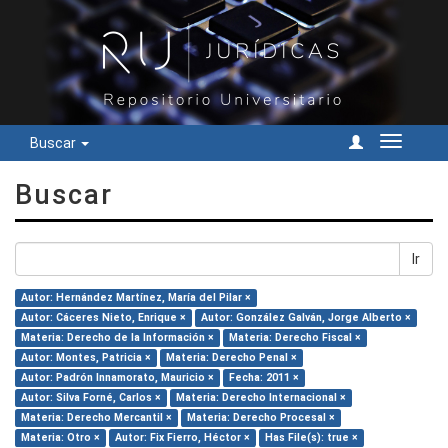
Buscar
Cambiar
navegac
Buscar
Ir
Autor: Hernández Martínez, María del Pilar ×
Autor: Cáceres Nieto, Enrique ×
Autor: González Galván, Jorge Alberto ×
Materia: Derecho de la Información ×
Materia: Derecho Fiscal ×
Autor: Montes, Patricia ×
Materia: Derecho Penal ×
Autor: Padrón Innamorato, Mauricio ×
Fecha: 2011 ×
Autor: Silva Forné, Carlos ×
Materia: Derecho Internacional ×
Materia: Derecho Mercantil ×
Materia: Derecho Procesal ×
Materia: Otro ×
Autor: Fix Fierro, Héctor ×
Has File(s): true ×