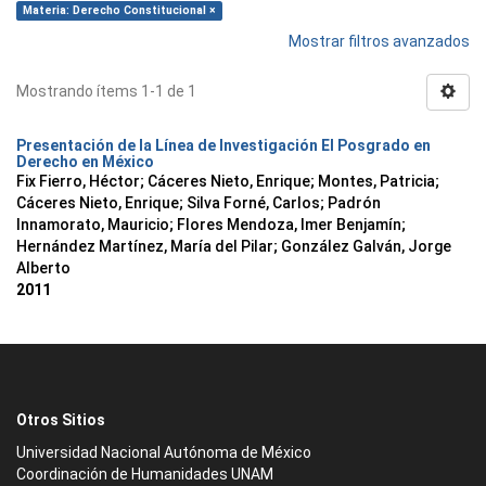
Materia: Derecho Constitucional ×
Mostrar filtros avanzados
Mostrando ítems 1-1 de 1
Presentación de la Línea de Investigación El Posgrado en
Derecho en México
Fix Fierro, Héctor
;
Cáceres Nieto, Enrique
;
Montes, Patricia
;
Cáceres Nieto, Enrique
;
Silva Forné, Carlos
;
Padrón
Innamorato, Mauricio
;
Flores Mendoza, Imer Benjamín
;
Hernández Martínez, María del Pilar
;
González Galván, Jorge
Alberto
2011
Otros Sitios
Universidad Nacional Autónoma de México
Coordinación de Humanidades UNAM