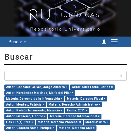
Buscar
Cambiar
navegac
Buscar
Ir
Autor: González Galván, Jorge Alberto ×
Autor: Silva Forné, Carlos ×
Autor: Hernández Martínez, María del Pilar ×
Materia: Derecho de la Información ×
Materia: Derecho Fiscal ×
Autor: Montes, Patricia ×
Materia: Derecho Administrativo ×
Autor: Padrón Innamorato, Mauricio ×
Fecha: 2011 ×
Autor: Fix Fierro, Héctor ×
Materia: Derecho Internacional ×
Has File(s): true ×
Materia: Derecho Procesal ×
Materia: Otro ×
Autor: Cáceres Nieto, Enrique ×
Materia: Derecho Civil ×