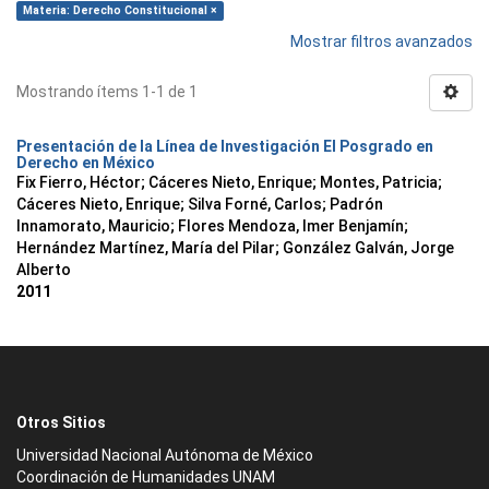
Materia: Derecho Constitucional ×
Mostrar filtros avanzados
Mostrando ítems 1-1 de 1
Presentación de la Línea de Investigación El Posgrado en
Derecho en México
Fix Fierro, Héctor
;
Cáceres Nieto, Enrique
;
Montes, Patricia
;
Cáceres Nieto, Enrique
;
Silva Forné, Carlos
;
Padrón
Innamorato, Mauricio
;
Flores Mendoza, Imer Benjamín
;
Hernández Martínez, María del Pilar
;
González Galván, Jorge
Alberto
2011
Otros Sitios
Universidad Nacional Autónoma de México
Coordinación de Humanidades UNAM