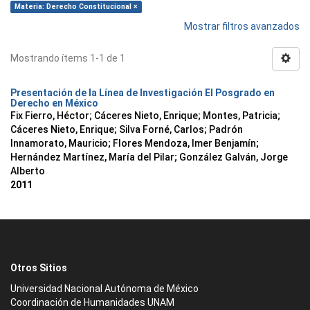
Materia: Derecho Constitucional ×
Mostrar filtros avanzados
Mostrando ítems 1-1 de 1
Presentación de la Línea de Investigación El Posgrado en
Derecho en México
Fix Fierro, Héctor
;
Cáceres Nieto, Enrique
;
Montes, Patricia
;
Cáceres Nieto, Enrique
;
Silva Forné, Carlos
;
Padrón
Innamorato, Mauricio
;
Flores Mendoza, Imer Benjamín
;
Hernández Martínez, María del Pilar
;
González Galván, Jorge
Alberto
2011
Otros Sitios
Universidad Nacional Autónoma de México
Coordinación de Humanidades UNAM