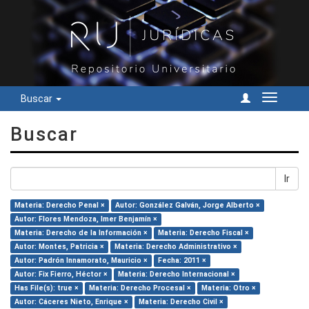
Buscar
Cambiar
navegac
Buscar
Ir
Materia: Derecho Penal ×
Autor: González Galván, Jorge Alberto ×
Autor: Flores Mendoza, Imer Benjamín ×
Materia: Derecho de la Información ×
Materia: Derecho Fiscal ×
Autor: Montes, Patricia ×
Materia: Derecho Administrativo ×
Autor: Padrón Innamorato, Mauricio ×
Fecha: 2011 ×
Autor: Fix Fierro, Héctor ×
Materia: Derecho Internacional ×
Has File(s): true ×
Materia: Derecho Procesal ×
Materia: Otro ×
Autor: Cáceres Nieto, Enrique ×
Materia: Derecho Civil ×