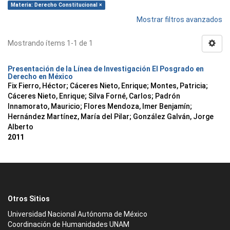
Materia: Derecho Constitucional ×
Mostrar filtros avanzados
Mostrando ítems 1-1 de 1
Presentación de la Línea de Investigación El Posgrado en
Derecho en México
Fix Fierro, Héctor
;
Cáceres Nieto, Enrique
;
Montes, Patricia
;
Cáceres Nieto, Enrique
;
Silva Forné, Carlos
;
Padrón
Innamorato, Mauricio
;
Flores Mendoza, Imer Benjamín
;
Hernández Martínez, María del Pilar
;
González Galván, Jorge
Alberto
2011
Otros Sitios
Universidad Nacional Autónoma de México
Coordinación de Humanidades UNAM