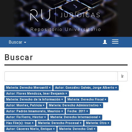
Buscar
Cambiar
navegac
Buscar
Ir
Materia: Derecho Mercantil ×
Autor: González Galván, Jorge Alberto ×
Autor: Flores Mendoza, Imer Benjamín ×
Materia: Derecho de la Información ×
Materia: Derecho Fiscal ×
Autor: Montes, Patricia ×
Materia: Derecho Administrativo ×
Autor: Padrón Innamorato, Mauricio ×
Fecha: 2011 ×
Autor: Fix Fierro, Héctor ×
Materia: Derecho Internacional ×
Has File(s): true ×
Materia: Derecho Procesal ×
Materia: Otro ×
Autor: Cáceres Nieto, Enrique ×
Materia: Derecho Civil ×