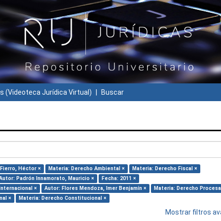
s (Videoteca Jurídica Virtual)
Buscar
 Fierro, Héctor ×
Materia: Derecho Ambiental ×
Materia: Derecho Fiscal ×
Autor: Padrón Innamorato, Mauricio ×
Fecha: 2011 ×
Internacional ×
Autor: Flores Mendoza, Imer Benjamín ×
Materia: Derecho Procesa
nal ×
Materia: Derecho Constitucional ×
Mostrar filtros 