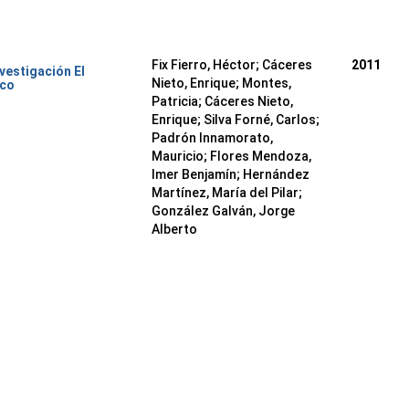
Fix Fierro, Héctor
;
Cáceres
2011
nvestigación El
Nieto, Enrique
;
Montes,
ico
Patricia
;
Cáceres Nieto,
Enrique
;
Silva Forné, Carlos
;
Padrón Innamorato,
Mauricio
;
Flores Mendoza,
Imer Benjamín
;
Hernández
Martínez, María del Pilar
;
González Galván, Jorge
Alberto