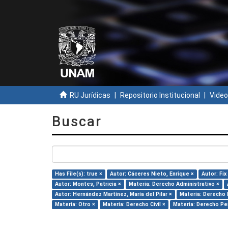
RU Jurídicas
Repositorio Institucional
Video
Buscar
Has File(s): true ×
Autor: Cáceres Nieto, Enrique ×
Autor: Fix
Autor: Montes, Patricia ×
Materia: Derecho Administrativo ×
Autor: Hernández Martínez, María del Pilar ×
Materia: Derecho 
Materia: Otro ×
Materia: Derecho Civil ×
Materia: Derecho Pe