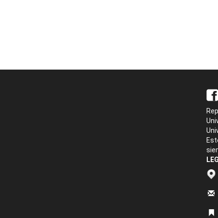
Rep
Uni
Uni
Est
sie
LEG