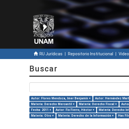
RU Jurídicas
Repositorio Institucional
Video
Buscar
Autor: Flores Mendoza, Imer Benjamín ×
Autor: Hernández Martí
Materia: Derecho Mercantil ×
Materia: Derecho Fiscal ×
Autor
Fecha: 2011 ×
Autor: Fix Fierro, Héctor ×
Materia: Derecho In
Materia: Otro ×
Materia: Derecho de la Información ×
Has Fil