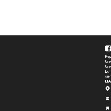
Rep
Uni
Uni
Est
sie
LEG