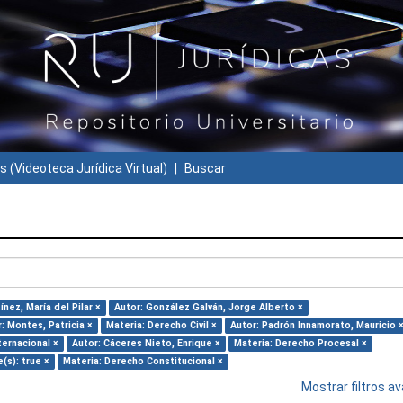
s (Videoteca Jurídica Virtual)
Buscar
nez, María del Pilar ×
Autor: González Galván, Jorge Alberto ×
: Montes, Patricia ×
Materia: Derecho Civil ×
Autor: Padrón Innamorato, Mauricio 
ternacional ×
Autor: Cáceres Nieto, Enrique ×
Materia: Derecho Procesal ×
e(s): true ×
Materia: Derecho Constitucional ×
Mostrar filtros 