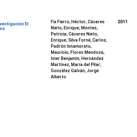
Fix Fierro, Héctor
;
Cáceres
2011
nvestigación El
Nieto, Enrique
;
Montes,
ico
Patricia
;
Cáceres Nieto,
Enrique
;
Silva Forné, Carlos
;
Padrón Innamorato,
Mauricio
;
Flores Mendoza,
Imer Benjamín
;
Hernández
Martínez, María del Pilar
;
González Galván, Jorge
Alberto