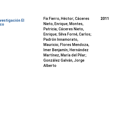
Fix Fierro, Héctor
;
Cáceres
2011
nvestigación El
Nieto, Enrique
;
Montes,
ico
Patricia
;
Cáceres Nieto,
Enrique
;
Silva Forné, Carlos
;
Padrón Innamorato,
Mauricio
;
Flores Mendoza,
Imer Benjamín
;
Hernández
Martínez, María del Pilar
;
González Galván, Jorge
Alberto