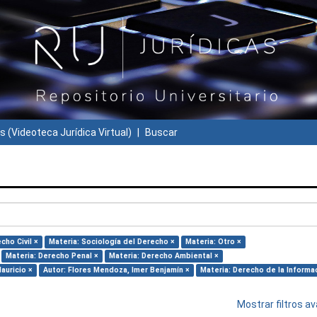
s (Videoteca Jurídica Virtual)
Buscar
cho Civil ×
Materia: Sociología del Derecho ×
Materia: Otro ×
Materia: Derecho Penal ×
Materia: Derecho Ambiental ×
auricio ×
Autor: Flores Mendoza, Imer Benjamín ×
Materia: Derecho de la Informa
Mostrar filtros 