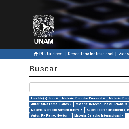
RU Jurídicas
Repositorio Institucional
Video
Buscar
Has File(s): true ×
Materia: Derecho Procesal ×
Materia: Dere
Autor: Silva Forné, Carlos ×
Materia: Derecho Constitucional ×
Materia: Derecho Administrativo ×
Autor: Padrón Innamorato, M
Autor: Fix Fierro, Héctor ×
Materia: Derecho Internacional ×