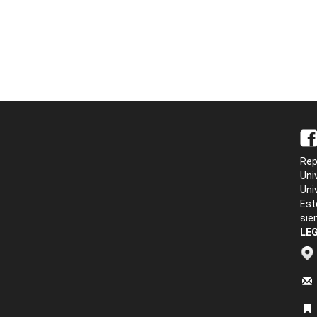
Rep
Uni
Uni
Est
sie
LEG