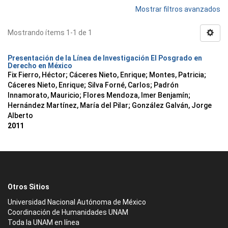
Mostrar filtros avanzados
Mostrando ítems 1-1 de 1
Presentación de la Línea de Investigación El Posgrado en
Derecho en México
Fix Fierro, Héctor
;
Cáceres Nieto, Enrique
;
Montes, Patricia
;
Cáceres Nieto, Enrique
;
Silva Forné, Carlos
;
Padrón
Innamorato, Mauricio
;
Flores Mendoza, Imer Benjamín
;
Hernández Martínez, María del Pilar
;
González Galván, Jorge
Alberto
2011
Otros Sitios
Universidad Nacional Autónoma de México
Coordinación de Humanidades UNAM
Toda la UNAM en línea