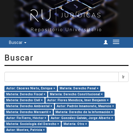
Buscar
Cambiar
navegac
Buscar
Ir
Autor: Cáceres Nieto, Enrique ×
Materia: Derecho Penal ×
Materia: Derecho Fiscal ×
Materia: Derecho Constitucional ×
Materia: Derecho Civil ×
Autor: Flores Mendoza, Imer Benjamín ×
Materia: Derecho Ambiental ×
Autor: Padrón Innamorato, Mauricio ×
Materia: Derecho Mercantil ×
Materia: Derecho de la Información ×
Autor: Fix Fierro, Héctor ×
Autor: González Galván, Jorge Alberto ×
Materia: Sociología del Derecho ×
Materia: Otro ×
Autor: Montes, Patricia ×