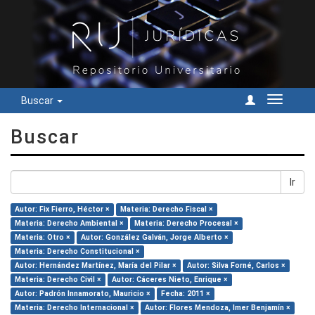
Buscar
Cambiar
navegac
Buscar
Ir
Autor: Fix Fierro, Héctor ×
Materia: Derecho Fiscal ×
Materia: Derecho Ambiental ×
Materia: Derecho Procesal ×
Materia: Otro ×
Autor: González Galván, Jorge Alberto ×
Materia: Derecho Constitucional ×
Autor: Hernández Martínez, María del Pilar ×
Autor: Silva Forné, Carlos ×
Materia: Derecho Civil ×
Autor: Cáceres Nieto, Enrique ×
Autor: Padrón Innamorato, Mauricio ×
Fecha: 2011 ×
Materia: Derecho Internacional ×
Autor: Flores Mendoza, Imer Benjamín ×