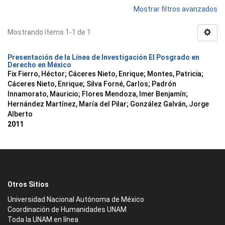
Mostrar filtros avanzados
Mostrando ítems 1-1 de 1
Presentación de la Línea de Investigación El Posgrado en
Derecho en México
Fix Fierro, Héctor
;
Cáceres Nieto, Enrique
;
Montes, Patricia
;
Cáceres Nieto, Enrique
;
Silva Forné, Carlos
;
Padrón
Innamorato, Mauricio
;
Flores Mendoza, Imer Benjamín
;
Hernández Martínez, María del Pilar
;
González Galván, Jorge
Alberto
2011
Otros Sitios
Universidad Nacional Autónoma de México
Coordinación de Humanidades UNAM
Toda la UNAM en línea