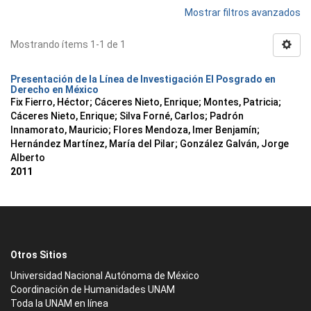
Mostrar filtros avanzados
Mostrando ítems 1-1 de 1
Presentación de la Línea de Investigación El Posgrado en
Derecho en México
Fix Fierro, Héctor
;
Cáceres Nieto, Enrique
;
Montes, Patricia
;
Cáceres Nieto, Enrique
;
Silva Forné, Carlos
;
Padrón
Innamorato, Mauricio
;
Flores Mendoza, Imer Benjamín
;
Hernández Martínez, María del Pilar
;
González Galván, Jorge
Alberto
2011
Otros Sitios
Universidad Nacional Autónoma de México
Coordinación de Humanidades UNAM
Toda la UNAM en línea