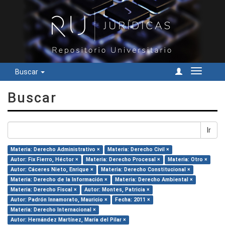
Buscar
Cambiar
navegac
Buscar
Ir
Materia: Derecho Administrativo ×
Materia: Derecho Civil ×
Autor: Fix Fierro, Héctor ×
Materia: Derecho Procesal ×
Materia: Otro ×
Autor: Cáceres Nieto, Enrique ×
Materia: Derecho Constitucional ×
Materia: Derecho de la Información ×
Materia: Derecho Ambiental ×
Materia: Derecho Fiscal ×
Autor: Montes, Patricia ×
Autor: Padrón Innamorato, Mauricio ×
Fecha: 2011 ×
Materia: Derecho Internacional ×
Autor: Hernández Martínez, María del Pilar ×