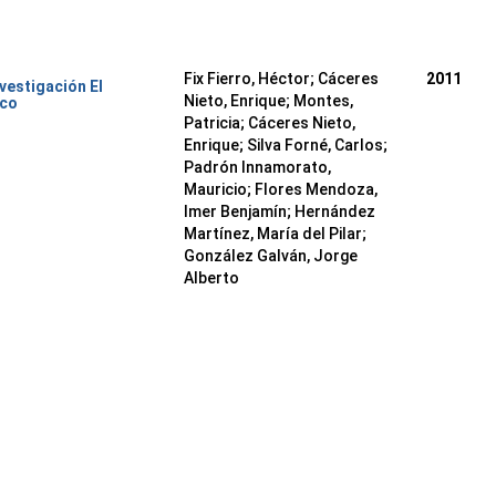
Fix Fierro, Héctor
;
Cáceres
2011
nvestigación El
Nieto, Enrique
;
Montes,
ico
Patricia
;
Cáceres Nieto,
Enrique
;
Silva Forné, Carlos
;
Padrón Innamorato,
Mauricio
;
Flores Mendoza,
Imer Benjamín
;
Hernández
Martínez, María del Pilar
;
González Galván, Jorge
Alberto