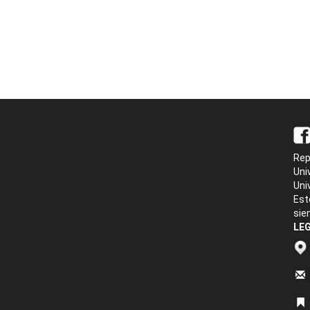
Rep
Uni
Uni
Est
sie
LEG