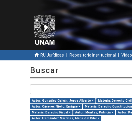
RU Jurídicas
Repositorio Institucional
Video
Buscar
Autor: González Galván, Jorge Alberto ×
Materia: Derecho Civil
Autor: Cáceres Nieto, Enrique ×
Materia: Derecho Constitucion
Materia: Derecho Fiscal ×
Autor: Montes, Patricia ×
Autor: P
Autor: Hernández Martínez, María del Pilar ×