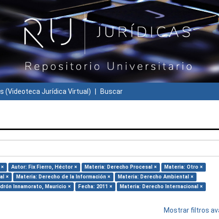
s (Videoteca Jurídica Virtual)
Buscar
 ×
Autor: Fix Fierro, Héctor ×
Materia: Derecho Procesal ×
Materia: Otro ×
al ×
Materia: Derecho de la Información ×
Materia: Derecho Ambiental ×
adrón Innamorato, Mauricio ×
Fecha: 2011 ×
Materia: Derecho Internacional ×
Mostrar filtros 