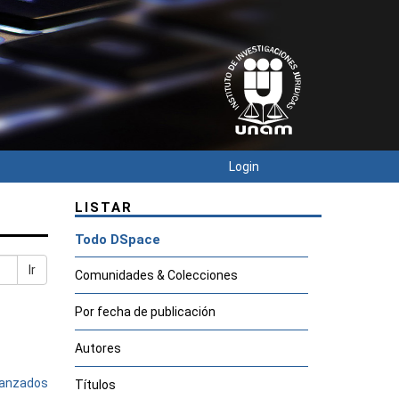
Login
LISTAR
Todo DSpace
Ir
Comunidades & Colecciones
Por fecha de publicación
Autores
avanzados
Títulos