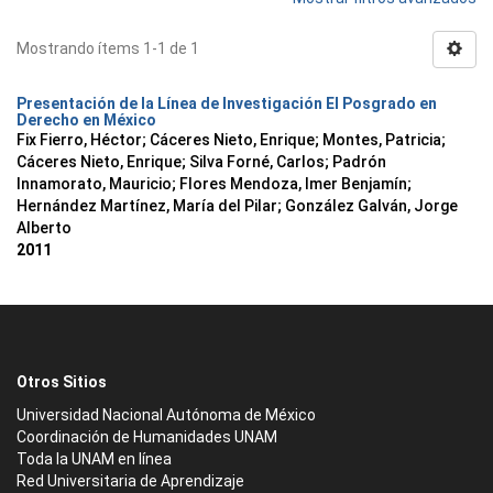
Mostrando ítems 1-1 de 1
Presentación de la Línea de Investigación El Posgrado en
Derecho en México
Fix Fierro, Héctor
;
Cáceres Nieto, Enrique
;
Montes, Patricia
;
Cáceres Nieto, Enrique
;
Silva Forné, Carlos
;
Padrón
Innamorato, Mauricio
;
Flores Mendoza, Imer Benjamín
;
Hernández Martínez, María del Pilar
;
González Galván, Jorge
Alberto
2011
Otros Sitios
Universidad Nacional Autónoma de México
Coordinación de Humanidades UNAM
Toda la UNAM en línea
Red Universitaria de Aprendizaje