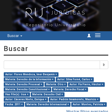
Buscar
Cambiar
navegac
Buscar
Ir
Autor: Flores Mendoza, Imer Benjamín ×
Materia: Derecho de la Información ×
Autor: Silva Forné, Carlos ×
Materia: Derecho Procesal ×
Materia: Otro ×
Autor: Fix Fierro, Héctor ×
Materia: Derecho Constitucional ×
Materia: Derecho Fiscal ×
Has File(s): true ×
Materia: Derecho Civil ×
Autor: Cáceres Nieto, Enrique ×
Autor: Padrón Innamorato, Mauricio ×
Fecha: 2011 ×
Materia: Derecho Internacional ×
Autor: Montes, Patricia ×
Mostrar filtros avanzados