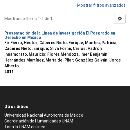
Mostrar filtros avanzados
Mostrando ítems 1-1 de 1
Presentación de la Línea de Investigación El Posgrado en
Derecho en México
Fix Fierro, Héctor
;
Cáceres Nieto, Enrique
;
Montes, Patricia
;
Cáceres Nieto, Enrique
;
Silva Forné, Carlos
;
Padrón
Innamorato, Mauricio
;
Flores Mendoza, Imer Benjamín
;
Hernández Martínez, María del Pilar
;
González Galván, Jorge
Alberto
2011
Otros Sitios
Universidad Nacional Autónoma de México
Coordinación de Humanidades UNAM
Toda la UNAM en línea