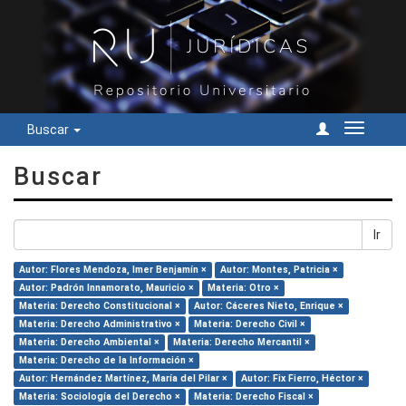
Buscar
Cambiar
navegac
Buscar
Ir
Autor: Flores Mendoza, Imer Benjamín ×
Autor: Montes, Patricia ×
Autor: Padrón Innamorato, Mauricio ×
Materia: Otro ×
Materia: Derecho Constitucional ×
Autor: Cáceres Nieto, Enrique ×
Materia: Derecho Administrativo ×
Materia: Derecho Civil ×
Materia: Derecho Ambiental ×
Materia: Derecho Mercantil ×
Materia: Derecho de la Información ×
Autor: Hernández Martínez, María del Pilar ×
Autor: Fix Fierro, Héctor ×
Materia: Sociología del Derecho ×
Materia: Derecho Fiscal ×