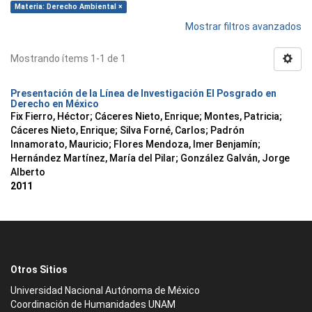
Materia: Derecho Ambiental ×
Mostrar filtros avanzados
Mostrando ítems 1-1 de 1
Presentación de la Línea de Investigación El Posgrado en
Derecho en México
Fix Fierro, Héctor
;
Cáceres Nieto, Enrique
;
Montes, Patricia
;
Cáceres Nieto, Enrique
;
Silva Forné, Carlos
;
Padrón
Innamorato, Mauricio
;
Flores Mendoza, Imer Benjamín
;
Hernández Martínez, María del Pilar
;
González Galván, Jorge
Alberto
2011
Otros Sitios
Universidad Nacional Autónoma de México
Coordinación de Humanidades UNAM