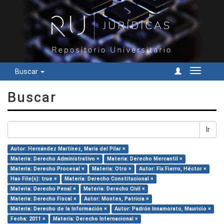
Buscar
Cambiar
navegac
Buscar
Ir
Autor: Hernández Martínez, María del Pilar ×
Materia: Derecho Administrativo ×
Materia: Derecho Mercantil ×
Materia: Derecho Procesal ×
Materia: Otro ×
Autor: Fix Fierro, Héctor ×
Has File(s): true ×
Materia: Derecho Constitucional ×
Materia: Derecho Penal ×
Materia: Derecho Civil ×
Materia: Derecho Fiscal ×
Autor: Montes, Patricia ×
Materia: Derecho de la Información ×
Autor: Padrón Innamorato, Mauricio ×
Fecha: 2011 ×
Materia: Derecho Internacional ×