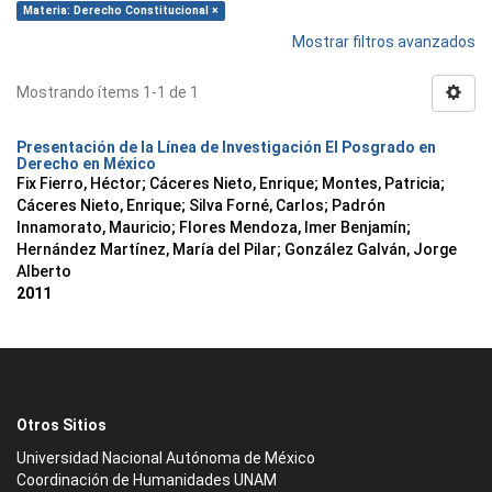
Materia: Derecho Constitucional ×
Mostrar filtros avanzados
Mostrando ítems 1-1 de 1
Presentación de la Línea de Investigación El Posgrado en
Derecho en México
Fix Fierro, Héctor
;
Cáceres Nieto, Enrique
;
Montes, Patricia
;
Cáceres Nieto, Enrique
;
Silva Forné, Carlos
;
Padrón
Innamorato, Mauricio
;
Flores Mendoza, Imer Benjamín
;
Hernández Martínez, María del Pilar
;
González Galván, Jorge
Alberto
2011
Otros Sitios
Universidad Nacional Autónoma de México
Coordinación de Humanidades UNAM