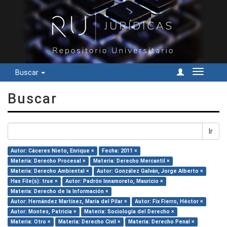
Buscar
Cambiar
navegac
Buscar
Ir
Autor: Cáceres Nieto, Enrique ×
Fecha: 2011 ×
Materia: Derecho Procesal ×
Materia: Derecho Mercantil ×
Materia: Derecho Ambiental ×
Autor: González Galván, Jorge Alberto ×
Has File(s): true ×
Autor: Padrón Innamorato, Mauricio ×
Materia: Derecho de la Información ×
Autor: Hernández Martínez, María del Pilar ×
Autor: Fix Fierro, Héctor ×
Autor: Montes, Patricia ×
Materia: Sociología del Derecho ×
Materia: Otro ×
Materia: Derecho Civil ×
Materia: Derecho Penal ×