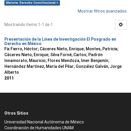
Materia: Derecho Constitucional ×
Mostrar filtros avanzados
Mostrando ítems 1-1 de 1
Presentación de la Línea de Investigación El Posgrado en
Derecho en México
Fix Fierro, Héctor
;
Cáceres Nieto, Enrique
;
Montes, Patricia
;
Cáceres Nieto, Enrique
;
Silva Forné, Carlos
;
Padrón
Innamorato, Mauricio
;
Flores Mendoza, Imer Benjamín
;
Hernández Martínez, María del Pilar
;
González Galván, Jorge
Alberto
2011
Otros Sitios
Universidad Nacional Autónoma de México
Coordinación de Humanidades UNAM