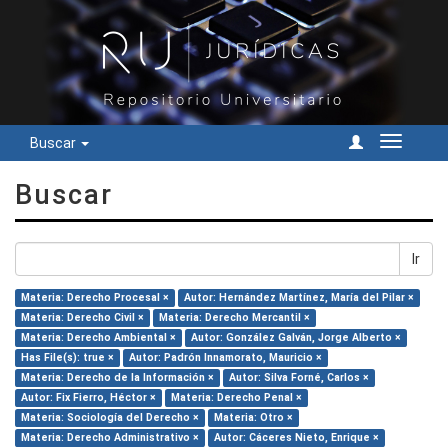
Buscar
Cambiar
navegac
Buscar
Ir
Materia: Derecho Procesal ×
Autor: Hernández Martínez, María del Pilar ×
Materia: Derecho Civil ×
Materia: Derecho Mercantil ×
Materia: Derecho Ambiental ×
Autor: González Galván, Jorge Alberto ×
Has File(s): true ×
Autor: Padrón Innamorato, Mauricio ×
Materia: Derecho de la Información ×
Autor: Silva Forné, Carlos ×
Autor: Fix Fierro, Héctor ×
Materia: Derecho Penal ×
Materia: Sociología del Derecho ×
Materia: Otro ×
Materia: Derecho Administrativo ×
Autor: Cáceres Nieto, Enrique ×