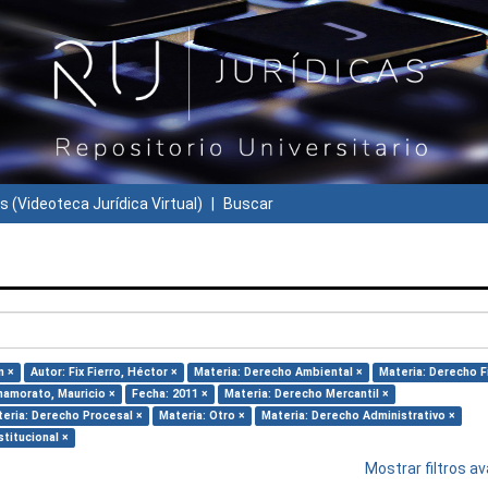
s (Videoteca Jurídica Virtual)
Buscar
n ×
Autor: Fix Fierro, Héctor ×
Materia: Derecho Ambiental ×
Materia: Derecho F
namorato, Mauricio ×
Fecha: 2011 ×
Materia: Derecho Mercantil ×
eria: Derecho Procesal ×
Materia: Otro ×
Materia: Derecho Administrativo ×
titucional ×
Mostrar filtros 