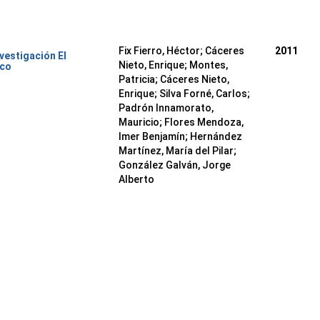
Fix Fierro, Héctor
;
Cáceres
2011
nvestigación El
Nieto, Enrique
;
Montes,
ico
Patricia
;
Cáceres Nieto,
Enrique
;
Silva Forné, Carlos
;
Padrón Innamorato,
Mauricio
;
Flores Mendoza,
Imer Benjamín
;
Hernández
Martínez, María del Pilar
;
González Galván, Jorge
Alberto