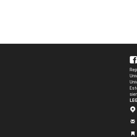
Rep
Uni
Uni
Est
sie
LEG