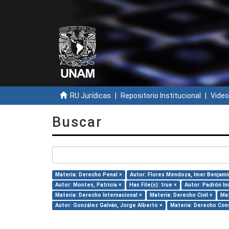
RU Jurídicas
Repositorio Institucional
Video
Buscar
Materia: Derecho Penal ×
Autor: Flores Mendoza, Imer Benjamí
Autor: Montes, Patricia ×
Has File(s): true ×
Autor: Padrón In
Materia: Derecho Internacional ×
Materia: Derecho Civil ×
Mat
Autor: González Galván, Jorge Alberto ×
Materia: Derecho Cons