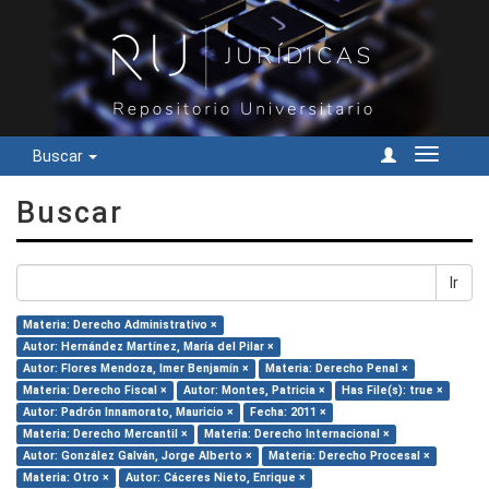
Buscar
Cambiar
navegac
Buscar
Ir
Materia: Derecho Administrativo ×
Autor: Hernández Martínez, María del Pilar ×
Autor: Flores Mendoza, Imer Benjamín ×
Materia: Derecho Penal ×
Materia: Derecho Fiscal ×
Autor: Montes, Patricia ×
Has File(s): true ×
Autor: Padrón Innamorato, Mauricio ×
Fecha: 2011 ×
Materia: Derecho Mercantil ×
Materia: Derecho Internacional ×
Autor: González Galván, Jorge Alberto ×
Materia: Derecho Procesal ×
Materia: Otro ×
Autor: Cáceres Nieto, Enrique ×