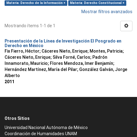
Materia: Derecho de la Información ×
Materia: Derecho Constitucional ×
Mostrar filtros avanzados
Mostrando ítems 1-1 de 1
Presentación de la Línea de Investigación El Posgrado en
Derecho en México
Fix Fierro, Héctor
;
Cáceres Nieto, Enrique
;
Montes, Patricia
;
Cáceres Nieto, Enrique
;
Silva Forné, Carlos
;
Padrón
Innamorato, Mauricio
;
Flores Mendoza, Imer Benjamín
;
Hernández Martínez, María del Pilar
;
González Galván, Jorge
Alberto
2011
Otros Sitios
Universidad Nacional Autónoma de México
Coordinación de Humanidades UNAM