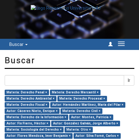
Buscar
Cambiar
navegac
Buscar
Ir
Materia: Derecho Penal ×
Materia: Derecho Mercantil ×
Materia: Derecho Ambiental ×
Materia: Derecho Procesal ×
Materia: Derecho Fiscal ×
Autor: Hernández Martínez, María del Pilar ×
Autor: Cáceres Nieto, Enrique ×
Materia: Derecho Civil ×
Materia: Derecho de la Información ×
Autor: Montes, Patricia ×
Autor: Fix Fierro, Héctor ×
Autor: González Galván, Jorge Alberto ×
Materia: Sociología del Derecho ×
Materia: Otro ×
Autor: Flores Mendoza, Imer Benjamín ×
Autor: Silva Forné, Carlos ×