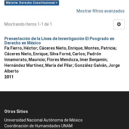
Materia: Derecho Constitucional ×
Mostrar filtros avanzados
Mostrando ítems 1-1 de 1
Presentación de la Línea de Investigación El Posgrado en
Derecho en México
Fix Fierro, Héctor
;
Cáceres Nieto, Enrique
;
Montes, Patricia
;
Cáceres Nieto, Enrique
;
Silva Forné, Carlos
;
Padrón
Innamorato, Mauricio
;
Flores Mendoza, Imer Benjamín
;
Hernández Martínez, María del Pilar
;
González Galván, Jorge
Alberto
2011
Otros Sitios
Universidad Nacional Autónoma de México
Coordinación de Humanidades UNAM