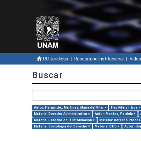
RU Jurídicas
Repositorio Institucional
Video
Buscar
Autor: Hernández Martínez, María del Pilar ×
Has File(s): true ×
Materia: Derecho Administrativo ×
Autor: Montes, Patricia ×
Materia: Derecho de la Información ×
Materia: Derecho Procesa
Materia: Sociología del Derecho ×
Materia: Otro ×
Autor: Go