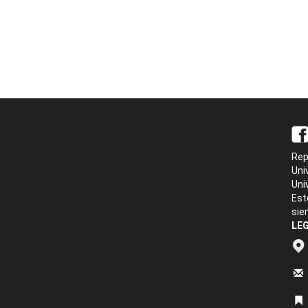
Rep
Uni
Uni
Est
sie
LEG