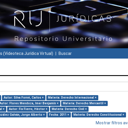
s (Videoteca Jurídica Virtual)
Buscar
Autor: Silva Forné, Carlos ×
Materia: Derecho Internacional ×
Autor: Flores Mendoza, Imer Benjamín ×
Materia: Derecho Mercantil ×
l ×
Autor: Fix Fierro, Héctor ×
Materia: Derecho Civil ×
nzález Galván, Jorge Alberto ×
Fecha: 2011 ×
Materia: Derecho Constitucional ×
Mostrar filtros 