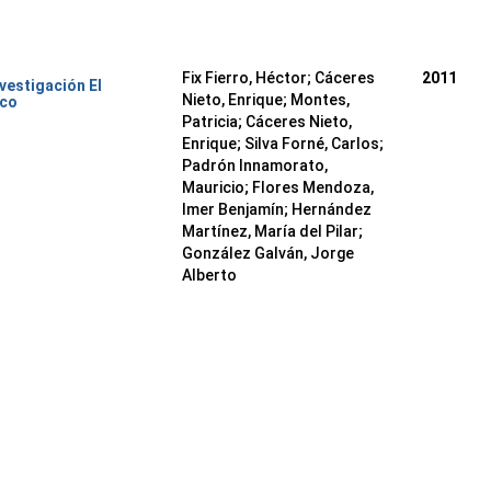
Fix Fierro, Héctor
;
Cáceres
2011
nvestigación El
Nieto, Enrique
;
Montes,
ico
Patricia
;
Cáceres Nieto,
Enrique
;
Silva Forné, Carlos
;
Padrón Innamorato,
Mauricio
;
Flores Mendoza,
Imer Benjamín
;
Hernández
Martínez, María del Pilar
;
González Galván, Jorge
Alberto