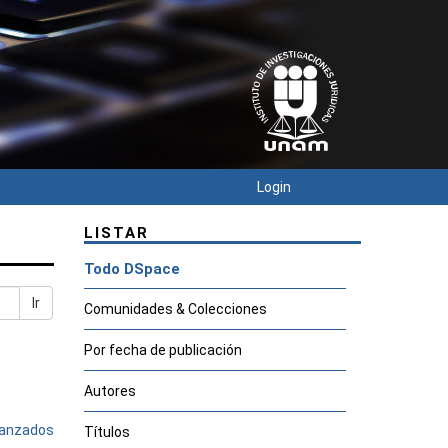
Login
LISTAR
Todo DSpace
Ir
Comunidades & Colecciones
Por fecha de publicación
Autores
avanzados
Títulos