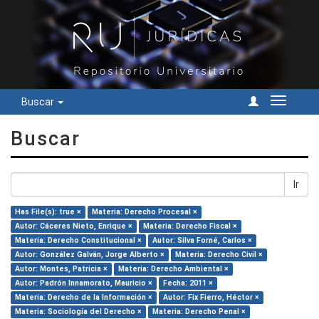
Buscar
Cambiar
navegac
Buscar
Ir
Has File(s): true ×
Materia: Derecho Procesal ×
Autor: Cáceres Nieto, Enrique ×
Materia: Derecho Fiscal ×
Materia: Derecho Constitucional ×
Autor: Silva Forné, Carlos ×
Autor: González Galván, Jorge Alberto ×
Materia: Derecho Civil ×
Autor: Montes, Patricia ×
Materia: Derecho Ambiental ×
Autor: Padrón Innamorato, Mauricio ×
Fecha: 2011 ×
Materia: Derecho de la Información ×
Autor: Fix Fierro, Héctor ×
Materia: Sociología del Derecho ×
Materia: Derecho Penal ×