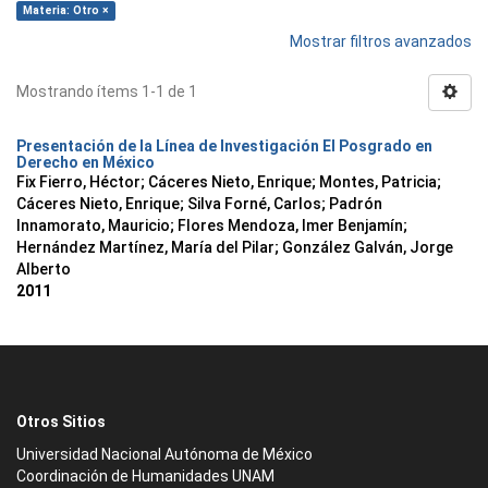
Materia: Otro ×
Mostrar filtros avanzados
Mostrando ítems 1-1 de 1
Presentación de la Línea de Investigación El Posgrado en
Derecho en México
Fix Fierro, Héctor
;
Cáceres Nieto, Enrique
;
Montes, Patricia
;
Cáceres Nieto, Enrique
;
Silva Forné, Carlos
;
Padrón
Innamorato, Mauricio
;
Flores Mendoza, Imer Benjamín
;
Hernández Martínez, María del Pilar
;
González Galván, Jorge
Alberto
2011
Otros Sitios
Universidad Nacional Autónoma de México
Coordinación de Humanidades UNAM