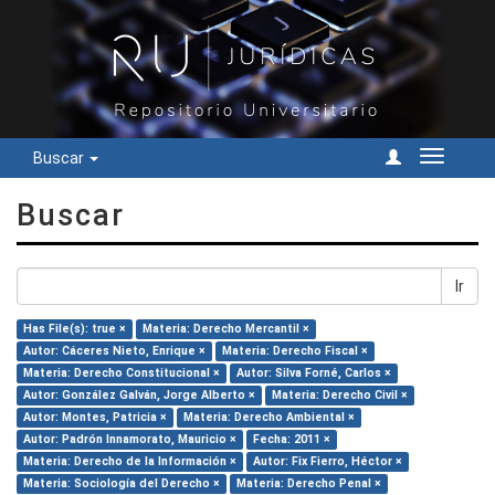
Buscar
Cambiar
navegac
Buscar
Ir
Has File(s): true ×
Materia: Derecho Mercantil ×
Autor: Cáceres Nieto, Enrique ×
Materia: Derecho Fiscal ×
Materia: Derecho Constitucional ×
Autor: Silva Forné, Carlos ×
Autor: González Galván, Jorge Alberto ×
Materia: Derecho Civil ×
Autor: Montes, Patricia ×
Materia: Derecho Ambiental ×
Autor: Padrón Innamorato, Mauricio ×
Fecha: 2011 ×
Materia: Derecho de la Información ×
Autor: Fix Fierro, Héctor ×
Materia: Sociología del Derecho ×
Materia: Derecho Penal ×