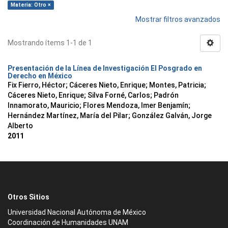
Materia: Otro ×
Mostrar filtros avanzados
Mostrando ítems 1-1 de 1
Presentación de la Línea de Investigación El Posgrado en
Derecho en México
Fix Fierro, Héctor
;
Cáceres Nieto, Enrique
;
Montes, Patricia
;
Cáceres Nieto, Enrique
;
Silva Forné, Carlos
;
Padrón
Innamorato, Mauricio
;
Flores Mendoza, Imer Benjamín
;
Hernández Martínez, María del Pilar
;
González Galván, Jorge
Alberto
2011
Otros Sitios
Universidad Nacional Autónoma de México
Coordinación de Humanidades UNAM