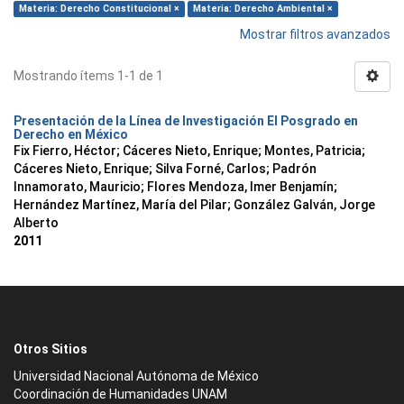
Materia: Derecho Constitucional ×
Materia: Derecho Ambiental ×
Mostrar filtros avanzados
Mostrando ítems 1-1 de 1
Presentación de la Línea de Investigación El Posgrado en
Derecho en México
Fix Fierro, Héctor
;
Cáceres Nieto, Enrique
;
Montes, Patricia
;
Cáceres Nieto, Enrique
;
Silva Forné, Carlos
;
Padrón
Innamorato, Mauricio
;
Flores Mendoza, Imer Benjamín
;
Hernández Martínez, María del Pilar
;
González Galván, Jorge
Alberto
2011
Otros Sitios
Universidad Nacional Autónoma de México
Coordinación de Humanidades UNAM