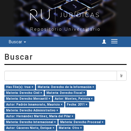
Buscar
Cambiar
navegac
Buscar
Ir
Has File(s): true ×
Materia: Derecho de la Información ×
Materia: Derecho Civil ×
Materia: Derecho Fiscal ×
Materia: Derecho Mercantil ×
Autor: Montes, Patricia ×
Autor: Padrón Innamorato, Mauricio ×
Fecha: 2011 ×
Materia: Derecho Administrativo ×
Autor: Hernández Martínez, María del Pilar ×
Materia: Derecho Internacional ×
Materia: Derecho Procesal ×
Autor: Cáceres Nieto, Enrique ×
Materia: Otro ×