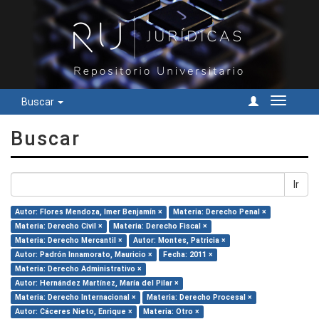
Buscar
Cambiar
navegac
Buscar
Ir
Autor: Flores Mendoza, Imer Benjamín ×
Materia: Derecho Penal ×
Materia: Derecho Civil ×
Materia: Derecho Fiscal ×
Materia: Derecho Mercantil ×
Autor: Montes, Patricia ×
Autor: Padrón Innamorato, Mauricio ×
Fecha: 2011 ×
Materia: Derecho Administrativo ×
Autor: Hernández Martínez, María del Pilar ×
Materia: Derecho Internacional ×
Materia: Derecho Procesal ×
Autor: Cáceres Nieto, Enrique ×
Materia: Otro ×