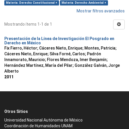
Materia: Derecho Constitucional ×
Materia: Derecho Ambiental ×
Mostrar filtros avanzados
Mostrando ítems 1-1 de 1
Presentación de la Línea de Investigación El Posgrado en
Derecho en México
Fix Fierro, Héctor
;
Cáceres Nieto, Enrique
;
Montes, Patricia
;
Cáceres Nieto, Enrique
;
Silva Forné, Carlos
;
Padrón
Innamorato, Mauricio
;
Flores Mendoza, Imer Benjamín
;
Hernández Martínez, María del Pilar
;
González Galván, Jorge
Alberto
2011
Otros Sitios
Universidad Nacional Autónoma de México
Coordinación de Humanidades UNAM