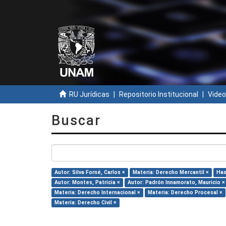
RU Jurídicas
Repositorio Institucional
Video
Buscar
Autor: Silva Forné, Carlos ×
Materia: Derecho Mercantil ×
Has
Autor: Montes, Patricia ×
Autor: Padrón Innamorato, Mauricio ×
Materia: Derecho Internacional ×
Materia: Derecho Procesal ×
Materia: Derecho Civil ×