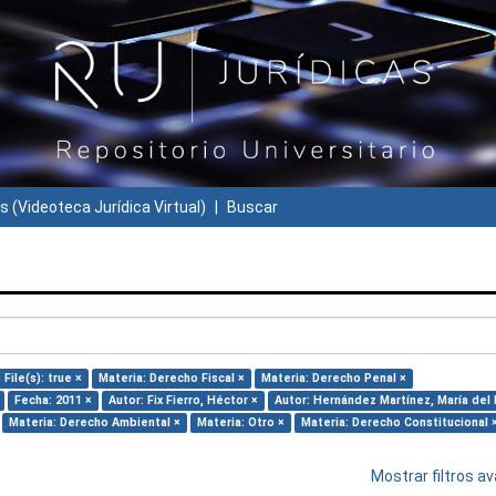
s (Videoteca Jurídica Virtual)
Buscar
 File(s): true ×
Materia: Derecho Fiscal ×
Materia: Derecho Penal ×
Fecha: 2011 ×
Autor: Fix Fierro, Héctor ×
Autor: Hernández Martínez, María del P
Materia: Derecho Ambiental ×
Materia: Otro ×
Materia: Derecho Constitucional 
Mostrar filtros 