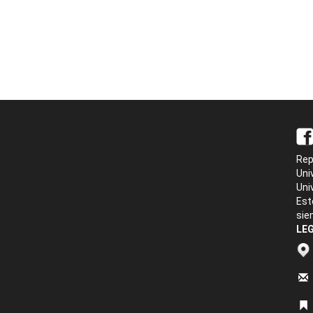
Rep
Uni
Uni
Est
sie
LEG