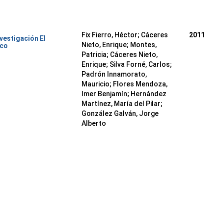
Fix Fierro, Héctor
;
Cáceres
2011
nvestigación El
Nieto, Enrique
;
Montes,
ico
Patricia
;
Cáceres Nieto,
Enrique
;
Silva Forné, Carlos
;
Padrón Innamorato,
Mauricio
;
Flores Mendoza,
Imer Benjamín
;
Hernández
Martínez, María del Pilar
;
González Galván, Jorge
Alberto