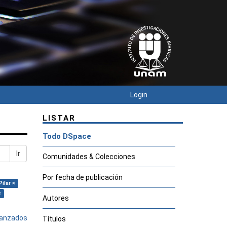
Login
LISTAR
Todo DSpace
Ir
Comunidades & Colecciones
Por fecha de publicación
ilar ×
×
Autores
avanzados
Títulos