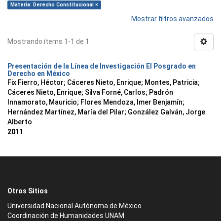
Materia: Derecho Constitucional ×
Mostrar filtros avanzados
Mostrando ítems 1-1 de 1
Presentación de la Línea de Investigación El Posgrado en
Derecho en México
Fix Fierro, Héctor
;
Cáceres Nieto, Enrique
;
Montes, Patricia
;
Cáceres Nieto, Enrique
;
Silva Forné, Carlos
;
Padrón
Innamorato, Mauricio
;
Flores Mendoza, Imer Benjamín
;
Hernández Martínez, María del Pilar
;
González Galván, Jorge
Alberto
2011
Otros Sitios
Universidad Nacional Autónoma de México
Coordinación de Humanidades UNAM