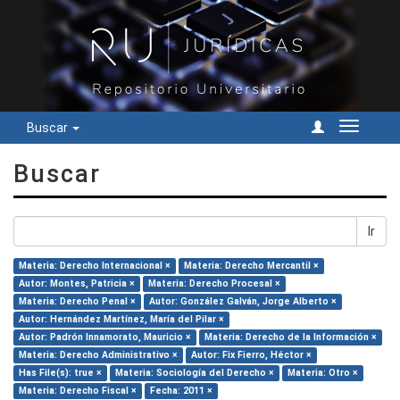
Buscar
Cambiar
navegac
Buscar
Ir
Materia: Derecho Internacional ×
Materia: Derecho Mercantil ×
Autor: Montes, Patricia ×
Materia: Derecho Procesal ×
Materia: Derecho Penal ×
Autor: González Galván, Jorge Alberto ×
Autor: Hernández Martínez, María del Pilar ×
Autor: Padrón Innamorato, Mauricio ×
Materia: Derecho de la Información ×
Materia: Derecho Administrativo ×
Autor: Fix Fierro, Héctor ×
Has File(s): true ×
Materia: Sociología del Derecho ×
Materia: Otro ×
Materia: Derecho Fiscal ×
Fecha: 2011 ×