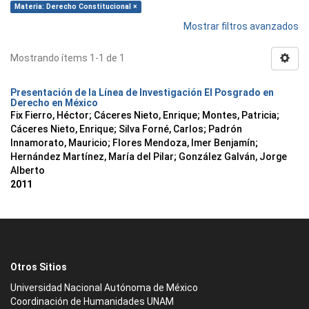
Materia: Derecho Constitucional ×
Mostrar filtros avanzados
Mostrando ítems 1-1 de 1
Presentación de la Línea de Investigación El Posgrado en
Derecho en México
Fix Fierro, Héctor
;
Cáceres Nieto, Enrique
;
Montes, Patricia
;
Cáceres Nieto, Enrique
;
Silva Forné, Carlos
;
Padrón
Innamorato, Mauricio
;
Flores Mendoza, Imer Benjamín
;
Hernández Martínez, María del Pilar
;
González Galván, Jorge
Alberto
2011
Otros Sitios
Universidad Nacional Autónoma de México
Coordinación de Humanidades UNAM