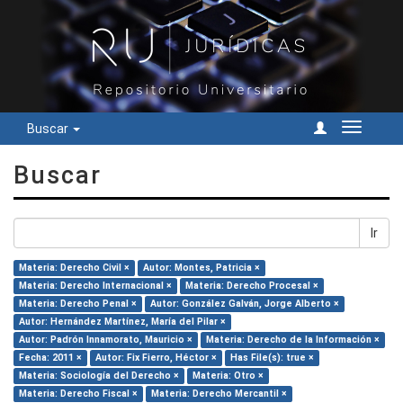
Buscar
Cambiar
navegac
Buscar
Ir
Materia: Derecho Civil ×
Autor: Montes, Patricia ×
Materia: Derecho Internacional ×
Materia: Derecho Procesal ×
Materia: Derecho Penal ×
Autor: González Galván, Jorge Alberto ×
Autor: Hernández Martínez, María del Pilar ×
Autor: Padrón Innamorato, Mauricio ×
Materia: Derecho de la Información ×
Fecha: 2011 ×
Autor: Fix Fierro, Héctor ×
Has File(s): true ×
Materia: Sociología del Derecho ×
Materia: Otro ×
Materia: Derecho Fiscal ×
Materia: Derecho Mercantil ×