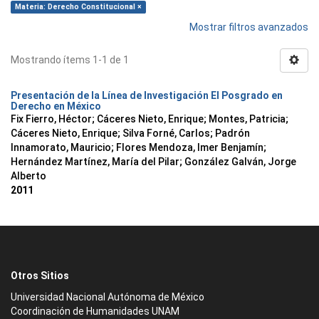
Materia: Derecho Constitucional ×
Mostrar filtros avanzados
Mostrando ítems 1-1 de 1
Presentación de la Línea de Investigación El Posgrado en
Derecho en México
Fix Fierro, Héctor
;
Cáceres Nieto, Enrique
;
Montes, Patricia
;
Cáceres Nieto, Enrique
;
Silva Forné, Carlos
;
Padrón
Innamorato, Mauricio
;
Flores Mendoza, Imer Benjamín
;
Hernández Martínez, María del Pilar
;
González Galván, Jorge
Alberto
2011
Otros Sitios
Universidad Nacional Autónoma de México
Coordinación de Humanidades UNAM