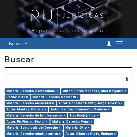
Buscar
Cambiar
navegac
Buscar
Ir
Materia: Derecho Internacional ×
Autor: Flores Mendoza, Imer Benjamín ×
Fecha: 2011 ×
Materia: Derecho Mercantil ×
Materia: Derecho Ambiental ×
Autor: González Galván, Jorge Alberto ×
Autor: Montes, Patricia ×
Autor: Padrón Innamorato, Mauricio ×
Materia: Derecho de la Información ×
Has File(s): true ×
Autor: Fix Fierro, Héctor ×
Materia: Derecho Penal ×
Materia: Sociología del Derecho ×
Materia: Otro ×
Materia: Derecho Administrativo ×
Autor: Cáceres Nieto, Enrique ×