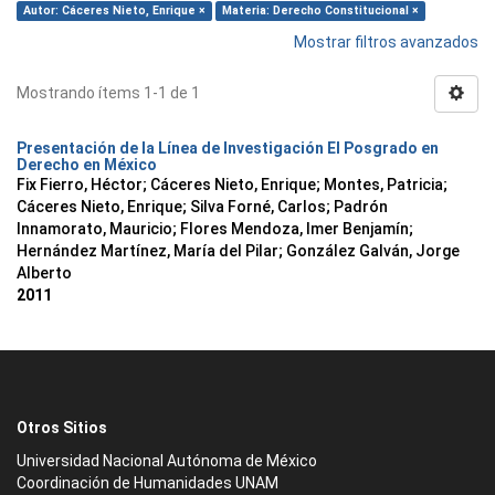
Autor: Cáceres Nieto, Enrique ×
Materia: Derecho Constitucional ×
Mostrar filtros avanzados
Mostrando ítems 1-1 de 1
Presentación de la Línea de Investigación El Posgrado en
Derecho en México
Fix Fierro, Héctor
;
Cáceres Nieto, Enrique
;
Montes, Patricia
;
Cáceres Nieto, Enrique
;
Silva Forné, Carlos
;
Padrón
Innamorato, Mauricio
;
Flores Mendoza, Imer Benjamín
;
Hernández Martínez, María del Pilar
;
González Galván, Jorge
Alberto
2011
Otros Sitios
Universidad Nacional Autónoma de México
Coordinación de Humanidades UNAM