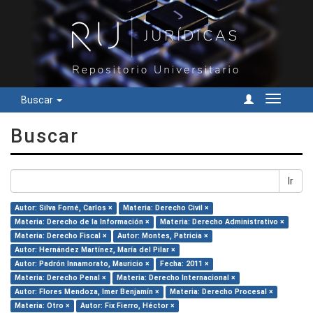
Buscar
Cambiar
navegac
Buscar
Ir
Autor: Silva Forné, Carlos ×
Materia: Derecho Civil ×
Materia: Derecho de la Información ×
Materia: Derecho Administrativo ×
Materia: Derecho Fiscal ×
Autor: Montes, Patricia ×
Autor: Hernández Martínez, María del Pilar ×
Autor: Padrón Innamorato, Mauricio ×
Fecha: 2011 ×
Materia: Derecho Penal ×
Materia: Derecho Internacional ×
Autor: Flores Mendoza, Imer Benjamín ×
Materia: Derecho Procesal ×
Materia: Otro ×
Autor: Fix Fierro, Héctor ×