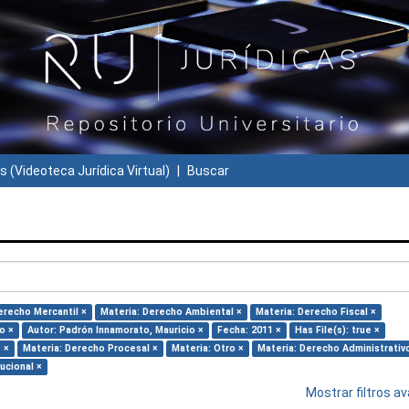
s (Videoteca Jurídica Virtual)
Buscar
erecho Mercantil ×
Materia: Derecho Ambiental ×
Materia: Derecho Fiscal ×
o ×
Autor: Padrón Innamorato, Mauricio ×
Fecha: 2011 ×
Has File(s): true ×
 ×
Materia: Derecho Procesal ×
Materia: Otro ×
Materia: Derecho Administrativ
ucional ×
Mostrar filtros 