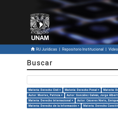
RU Jurídicas
Repositorio Institucional
Video
Buscar
Materia: Derecho Civil ×
Materia: Derecho Penal ×
Materia: D
Autor: Montes, Patricia ×
Autor: González Galván, Jorge Albert
Materia: Derecho Internacional ×
Autor: Cáceres Nieto, Enrique
Materia: Derecho de la Información ×
Materia: Derecho Constit