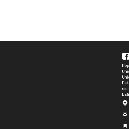
Rep
Uni
Uni
Est
sie
LEG