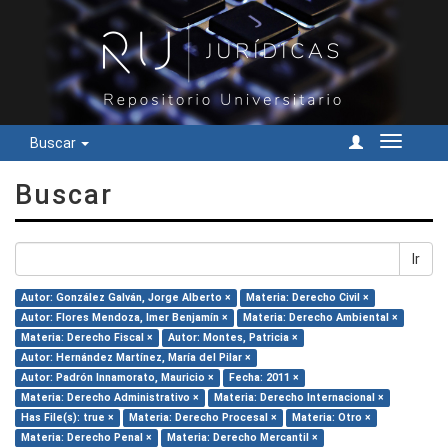
Buscar
Cambiar
navegac
Buscar
Ir
Autor: González Galván, Jorge Alberto ×
Materia: Derecho Civil ×
Autor: Flores Mendoza, Imer Benjamín ×
Materia: Derecho Ambiental ×
Materia: Derecho Fiscal ×
Autor: Montes, Patricia ×
Autor: Hernández Martínez, María del Pilar ×
Autor: Padrón Innamorato, Mauricio ×
Fecha: 2011 ×
Materia: Derecho Administrativo ×
Materia: Derecho Internacional ×
Has File(s): true ×
Materia: Derecho Procesal ×
Materia: Otro ×
Materia: Derecho Penal ×
Materia: Derecho Mercantil ×