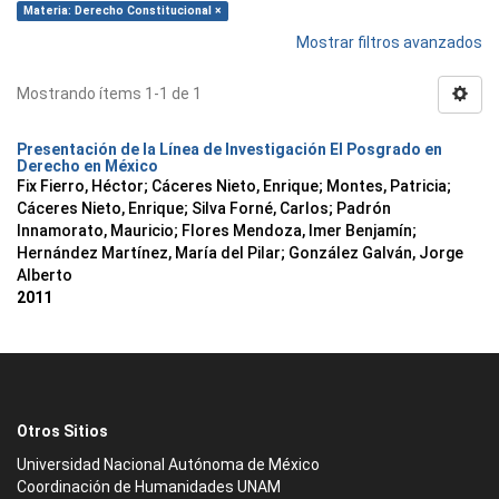
Materia: Derecho Constitucional ×
Mostrar filtros avanzados
Mostrando ítems 1-1 de 1
Presentación de la Línea de Investigación El Posgrado en
Derecho en México
Fix Fierro, Héctor
;
Cáceres Nieto, Enrique
;
Montes, Patricia
;
Cáceres Nieto, Enrique
;
Silva Forné, Carlos
;
Padrón
Innamorato, Mauricio
;
Flores Mendoza, Imer Benjamín
;
Hernández Martínez, María del Pilar
;
González Galván, Jorge
Alberto
2011
Otros Sitios
Universidad Nacional Autónoma de México
Coordinación de Humanidades UNAM