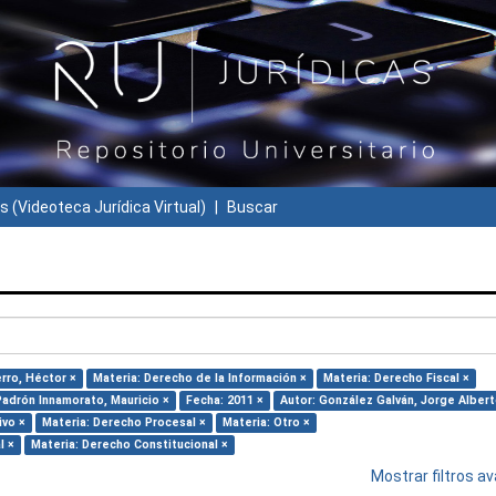
s (Videoteca Jurídica Virtual)
Buscar
erro, Héctor ×
Materia: Derecho de la Información ×
Materia: Derecho Fiscal ×
Padrón Innamorato, Mauricio ×
Fecha: 2011 ×
Autor: González Galván, Jorge Albert
ivo ×
Materia: Derecho Procesal ×
Materia: Otro ×
l ×
Materia: Derecho Constitucional ×
Mostrar filtros 