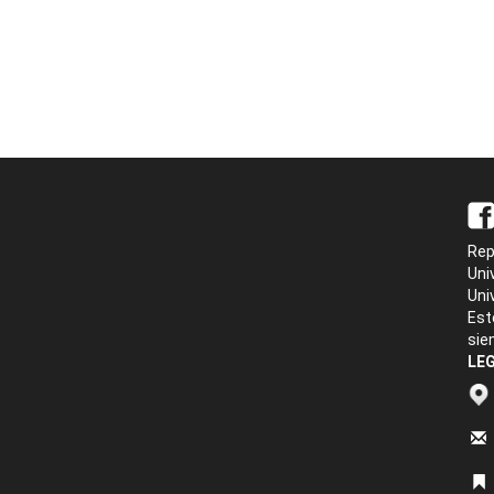
Rep
Uni
Uni
Est
sie
LEG