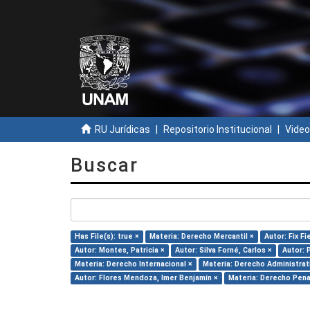
RU Jurídicas
Repositorio Institucional
Video
Buscar
Has File(s): true ×
Materia: Derecho Mercantil ×
Autor: Fix Fi
Autor: Montes, Patricia ×
Autor: Silva Forné, Carlos ×
Autor: 
Materia: Derecho Internacional ×
Materia: Derecho Administrat
Autor: Flores Mendoza, Imer Benjamín ×
Materia: Derecho Pena