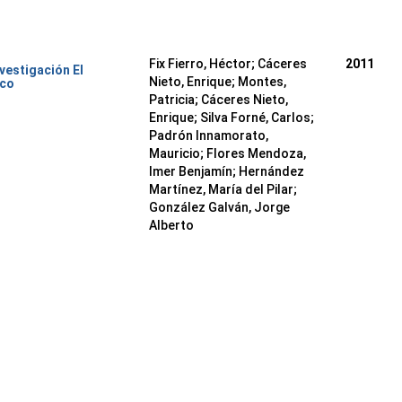
Fix Fierro, Héctor
;
Cáceres
2011
nvestigación El
Nieto, Enrique
;
Montes,
ico
Patricia
;
Cáceres Nieto,
Enrique
;
Silva Forné, Carlos
;
Padrón Innamorato,
Mauricio
;
Flores Mendoza,
Imer Benjamín
;
Hernández
Martínez, María del Pilar
;
González Galván, Jorge
Alberto