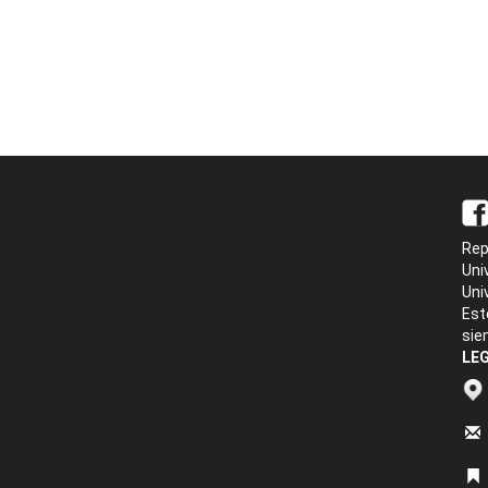
Rep
Uni
Uni
Est
sie
LEG