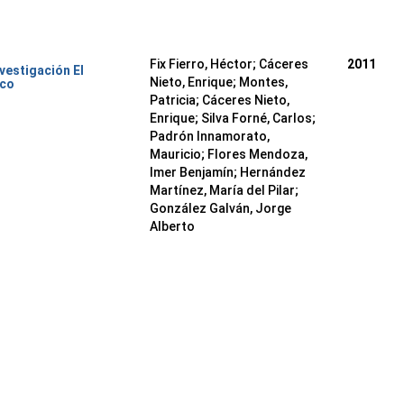
Fix Fierro, Héctor
;
Cáceres
2011
nvestigación El
Nieto, Enrique
;
Montes,
ico
Patricia
;
Cáceres Nieto,
Enrique
;
Silva Forné, Carlos
;
Padrón Innamorato,
Mauricio
;
Flores Mendoza,
Imer Benjamín
;
Hernández
Martínez, María del Pilar
;
González Galván, Jorge
Alberto