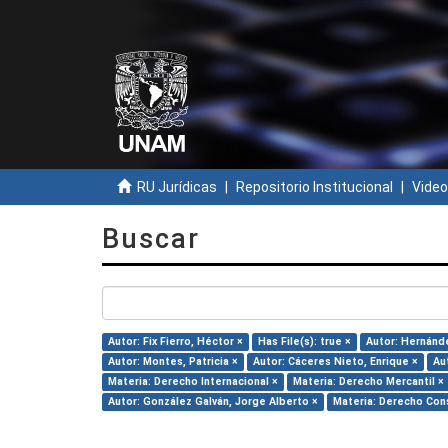
RU Jurídicas
Repositorio Institucional
Video
Buscar
Autor: Fix Fierro, Héctor ×
Has File(s): true ×
Autor: Hernánde
Autor: Montes, Patricia ×
Autor: Cáceres Nieto, Enrique ×
Au
Materia: Derecho Internacional ×
Materia: Derecho Mercantil ×
Autor: González Galván, Jorge Alberto ×
Materia: Derecho Cons