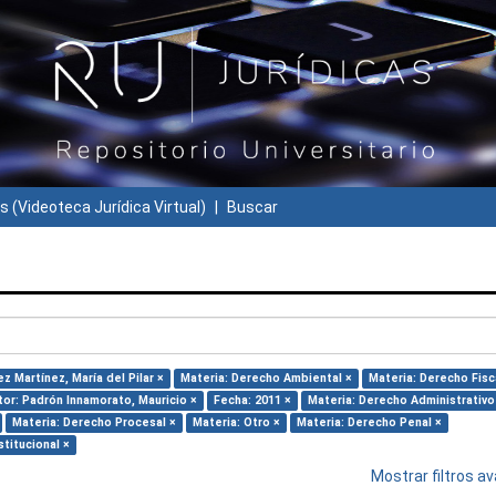
s (Videoteca Jurídica Virtual)
Buscar
z Martínez, María del Pilar ×
Materia: Derecho Ambiental ×
Materia: Derecho Fisc
tor: Padrón Innamorato, Mauricio ×
Fecha: 2011 ×
Materia: Derecho Administrativo
Materia: Derecho Procesal ×
Materia: Otro ×
Materia: Derecho Penal ×
titucional ×
Mostrar filtros 