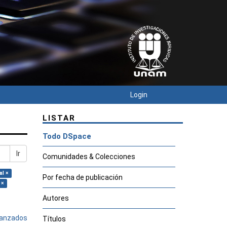
Login
LISTAR
Todo DSpace
Ir
Comunidades & Colecciones
al ×
Por fecha de publicación
 ×
Autores
avanzados
Títulos