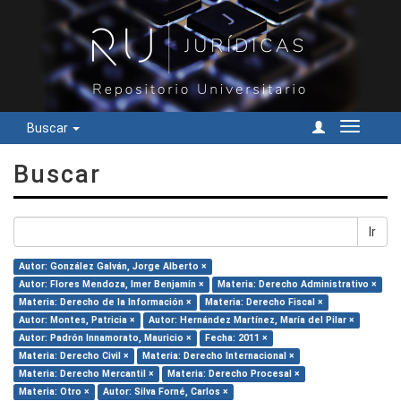
Buscar
Cambiar
navegac
Buscar
Ir
Autor: González Galván, Jorge Alberto ×
Autor: Flores Mendoza, Imer Benjamín ×
Materia: Derecho Administrativo ×
Materia: Derecho de la Información ×
Materia: Derecho Fiscal ×
Autor: Montes, Patricia ×
Autor: Hernández Martínez, María del Pilar ×
Autor: Padrón Innamorato, Mauricio ×
Fecha: 2011 ×
Materia: Derecho Civil ×
Materia: Derecho Internacional ×
Materia: Derecho Mercantil ×
Materia: Derecho Procesal ×
Materia: Otro ×
Autor: Silva Forné, Carlos ×