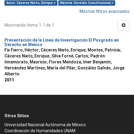
Autor: Cáceres Nieto, Enrique ×
Materia: Derecho Constitucional ×
Mostrar filtros avanzados
Mostrando ítems 1-1 de 1
Presentación de la Línea de Investigación El Posgrado en
Derecho en México
Fix Fierro, Héctor
;
Cáceres Nieto, Enrique
;
Montes, Patricia
;
Cáceres Nieto, Enrique
;
Silva Forné, Carlos
;
Padrón
Innamorato, Mauricio
;
Flores Mendoza, Imer Benjamín
;
Hernández Martínez, María del Pilar
;
González Galván, Jorge
Alberto
2011
Otros Sitios
Universidad Nacional Autónoma de México
Coordinación de Humanidades UNAM