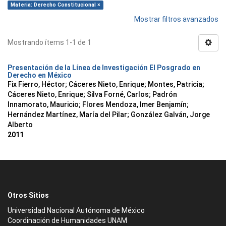
Materia: Derecho Constitucional ×
Mostrar filtros avanzados
Mostrando ítems 1-1 de 1
Presentación de la Línea de Investigación El Posgrado en
Derecho en México
Fix Fierro, Héctor
;
Cáceres Nieto, Enrique
;
Montes, Patricia
;
Cáceres Nieto, Enrique
;
Silva Forné, Carlos
;
Padrón
Innamorato, Mauricio
;
Flores Mendoza, Imer Benjamín
;
Hernández Martínez, María del Pilar
;
González Galván, Jorge
Alberto
2011
Otros Sitios
Universidad Nacional Autónoma de México
Coordinación de Humanidades UNAM