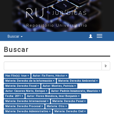
Buscar
Cambiar
navegac
Buscar
Ir
Has File(s): true ×
Autor: Fix Fierro, Héctor ×
Materia: Derecho de la Información ×
Materia: Derecho Ambiental ×
Materia: Derecho Fiscal ×
Autor: Montes, Patricia ×
Autor: Cáceres Nieto, Enrique ×
Autor: Padrón Innamorato, Mauricio ×
Fecha: 2011 ×
Autor: Flores Mendoza, Imer Benjamín ×
Materia: Derecho Internacional ×
Materia: Derecho Penal ×
Materia: Derecho Procesal ×
Materia: Otro ×
Materia: Derecho Administrativo ×
Materia: Derecho Civil ×