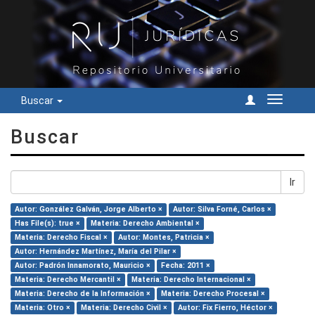
Buscar
Cambiar
navegac
Buscar
Ir
Autor: González Galván, Jorge Alberto ×
Autor: Silva Forné, Carlos ×
Has File(s): true ×
Materia: Derecho Ambiental ×
Materia: Derecho Fiscal ×
Autor: Montes, Patricia ×
Autor: Hernández Martínez, María del Pilar ×
Autor: Padrón Innamorato, Mauricio ×
Fecha: 2011 ×
Materia: Derecho Mercantil ×
Materia: Derecho Internacional ×
Materia: Derecho de la Información ×
Materia: Derecho Procesal ×
Materia: Otro ×
Materia: Derecho Civil ×
Autor: Fix Fierro, Héctor ×