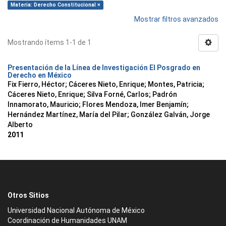
Materia: Derecho Constitucional ×
Mostrar filtros avanzados
Mostrando ítems 1-1 de 1
Presentación de la Línea de Investigación El Posgrado en
Derecho en México
Fix Fierro, Héctor
;
Cáceres Nieto, Enrique
;
Montes, Patricia
;
Cáceres Nieto, Enrique
;
Silva Forné, Carlos
;
Padrón
Innamorato, Mauricio
;
Flores Mendoza, Imer Benjamín
;
Hernández Martínez, María del Pilar
;
González Galván, Jorge
Alberto
2011
Otros Sitios
Universidad Nacional Autónoma de México
Coordinación de Humanidades UNAM