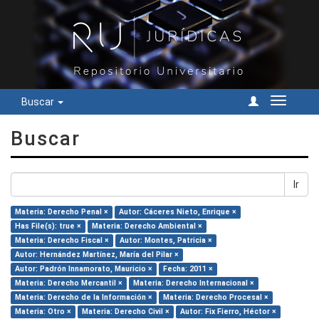
Buscar
Cambiar
navegac
Buscar
Ir
Materia: Derecho Penal ×
Autor: Cáceres Nieto, Enrique ×
Has File(s): true ×
Materia: Derecho Ambiental ×
Materia: Derecho Fiscal ×
Autor: Montes, Patricia ×
Autor: Hernández Martínez, María del Pilar ×
Autor: Padrón Innamorato, Mauricio ×
Fecha: 2011 ×
Materia: Derecho Mercantil ×
Materia: Derecho Internacional ×
Materia: Derecho de la Información ×
Materia: Derecho Procesal ×
Materia: Otro ×
Materia: Derecho Civil ×
Autor: Fix Fierro, Héctor ×