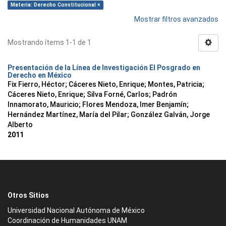
Materia: Derecho Constitucional ×
Mostrar filtros avanzados
Mostrando ítems 1-1 de 1
Presentación de la Línea de Investigación El Posgrado en
Derecho en México
Fix Fierro, Héctor
;
Cáceres Nieto, Enrique
;
Montes, Patricia
;
Cáceres Nieto, Enrique
;
Silva Forné, Carlos
;
Padrón
Innamorato, Mauricio
;
Flores Mendoza, Imer Benjamín
;
Hernández Martínez, María del Pilar
;
González Galván, Jorge
Alberto
2011
Otros Sitios
Universidad Nacional Autónoma de México
Coordinación de Humanidades UNAM