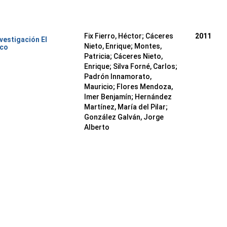
Fix Fierro, Héctor
;
Cáceres
2011
nvestigación El
Nieto, Enrique
;
Montes,
ico
Patricia
;
Cáceres Nieto,
Enrique
;
Silva Forné, Carlos
;
Padrón Innamorato,
Mauricio
;
Flores Mendoza,
Imer Benjamín
;
Hernández
Martínez, María del Pilar
;
González Galván, Jorge
Alberto