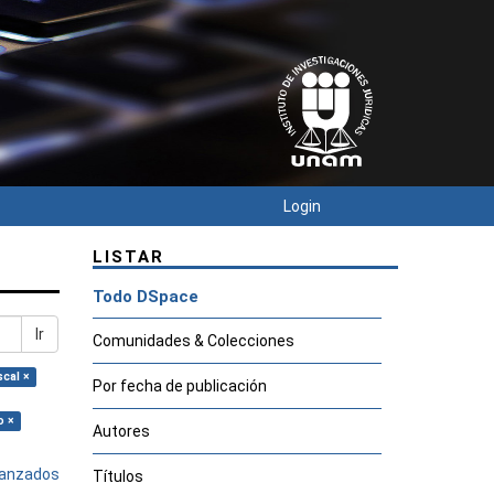
Login
LISTAR
Todo DSpace
Ir
Comunidades & Colecciones
scal ×
Por fecha de publicación
o ×
Autores
avanzados
Títulos