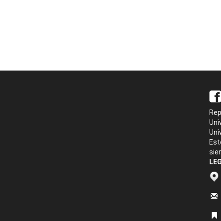
Rep
Uni
Uni
Est
sie
LEG