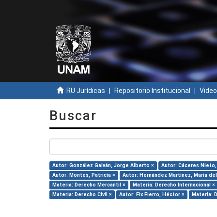
RU Jurídicas
Repositorio Institucional
Video
Buscar
Autor: González Galván, Jorge Alberto ×
Autor: Cáceres Nieto,
Autor: Montes, Patricia ×
Autor: Hernández Martínez, María del 
Materia: Derecho Mercantil ×
Materia: Derecho Internacional ×
Materia: Derecho Civil ×
Autor: Fix Fierro, Héctor ×
Materia: 