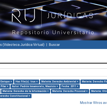
s (Videoteca Jurídica Virtual)
Buscar
 Enrique ×
Has File(s): true ×
Materia: Derecho Ambiental ×
Materia: Derecho Fi
Pilar ×
Autor: Padrón Innamorato, Mauricio ×
Fecha: 2011 ×
Materia: Derecho de la Información ×
Materia: Derecho Procesal ×
Materia: Otr
Derecho Constitucional ×
Mostrar filtros 