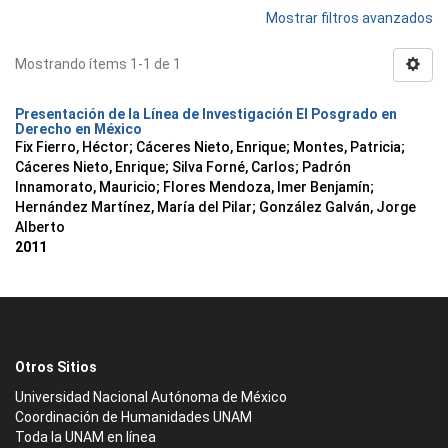
Mostrar filtros avanzados
Mostrando ítems 1-1 de 1
Presentación de la Línea de Investigación El Posgrado en
Derecho en México
Fix Fierro, Héctor
;
Cáceres Nieto, Enrique
;
Montes, Patricia
;
Cáceres Nieto, Enrique
;
Silva Forné, Carlos
;
Padrón
Innamorato, Mauricio
;
Flores Mendoza, Imer Benjamín
;
Hernández Martínez, María del Pilar
;
González Galván, Jorge
Alberto
2011
Otros Sitios
Universidad Nacional Autónoma de México
Coordinación de Humanidades UNAM
Toda la UNAM en línea