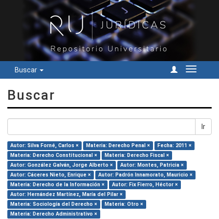
Buscar
Cambiar
navegac
Buscar
Ir
Autor: Silva Forné, Carlos ×
Materia: Derecho Penal ×
Fecha: 2011 ×
Materia: Derecho Constitucional ×
Materia: Derecho Fiscal ×
Autor: González Galván, Jorge Alberto ×
Autor: Montes, Patricia ×
Autor: Cáceres Nieto, Enrique ×
Autor: Padrón Innamorato, Mauricio ×
Materia: Derecho de la Información ×
Autor: Fix Fierro, Héctor ×
Autor: Hernández Martínez, María del Pilar ×
Materia: Sociología del Derecho ×
Materia: Otro ×
Materia: Derecho Administrativo ×