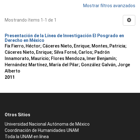
Mostrar filtros avanzados
Mostrando ítems 1-1 de 1
Presentación de la Línea de Investigación El Posgrado en
Derecho en México
Fix Fierro, Héctor
;
Cáceres Nieto, Enrique
;
Montes, Patricia
;
Cáceres Nieto, Enrique
;
Silva Forné, Carlos
;
Padrón
Innamorato, Mauricio
;
Flores Mendoza, Imer Benjamín
;
Hernández Martínez, María del Pilar
;
González Galván, Jorge
Alberto
2011
Otros Sitios
Universidad Nacional Autónoma de México
Coordinación de Humanidades UNAM
Toda la UNAM en línea