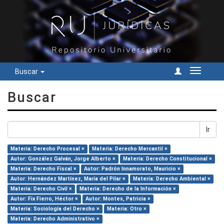
Buscar
Cambiar
navegac
Buscar
Ir
Materia: Derecho Procesal ×
Materia: Derecho Mercantil ×
Autor: González Galván, Jorge Alberto ×
Materia: Derecho Constitucional ×
Materia: Derecho Fiscal ×
Autor: Padrón Innamorato, Mauricio ×
Autor: Hernández Martínez, María del Pilar ×
Materia: Derecho Ambiental ×
Materia: Derecho Civil ×
Materia: Derecho de la Información ×
Autor: Fix Fierro, Héctor ×
Autor: Montes, Patricia ×
Materia: Sociología del Derecho ×
Materia: Otro ×
Materia: Derecho Administrativo ×