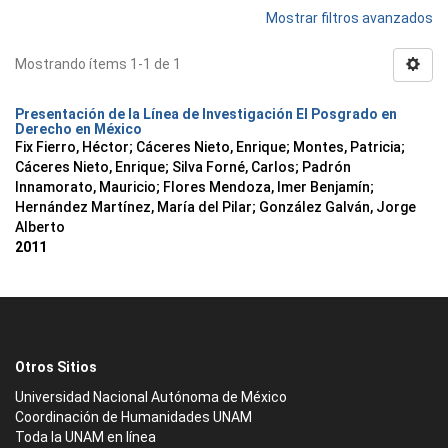
Mostrar filtros avanzados
Mostrando ítems 1-1 de 1
Presentación de la Línea de Investigación El Posgrado en
Derecho en México
Fix Fierro, Héctor
;
Cáceres Nieto, Enrique
;
Montes, Patricia
;
Cáceres Nieto, Enrique
;
Silva Forné, Carlos
;
Padrón
Innamorato, Mauricio
;
Flores Mendoza, Imer Benjamín
;
Hernández Martínez, María del Pilar
;
González Galván, Jorge
Alberto
2011
Otros Sitios
Universidad Nacional Autónoma de México
Coordinación de Humanidades UNAM
Toda la UNAM en línea