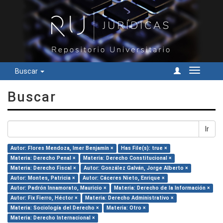
Buscar
Cambiar
navegac
Buscar
Ir
Autor: Flores Mendoza, Imer Benjamín ×
Has File(s): true ×
Materia: Derecho Penal ×
Materia: Derecho Constitucional ×
Materia: Derecho Fiscal ×
Autor: González Galván, Jorge Alberto ×
Autor: Montes, Patricia ×
Autor: Cáceres Nieto, Enrique ×
Autor: Padrón Innamorato, Mauricio ×
Materia: Derecho de la Información ×
Autor: Fix Fierro, Héctor ×
Materia: Derecho Administrativo ×
Materia: Sociología del Derecho ×
Materia: Otro ×
Materia: Derecho Internacional ×