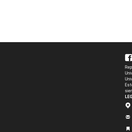
Rep
Uni
Uni
Est
sie
LEG