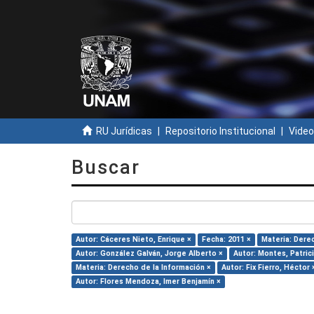
RU Jurídicas
Repositorio Institucional
Video
Buscar
Autor: Cáceres Nieto, Enrique ×
Fecha: 2011 ×
Materia: Dere
Autor: González Galván, Jorge Alberto ×
Autor: Montes, Patrici
Materia: Derecho de la Información ×
Autor: Fix Fierro, Héctor 
Autor: Flores Mendoza, Imer Benjamín ×