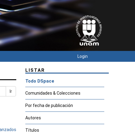
Login
LISTAR
Todo DSpace
Ir
Comunidades & Colecciones
Por fecha de publicación
Autores
avanzados
Títulos