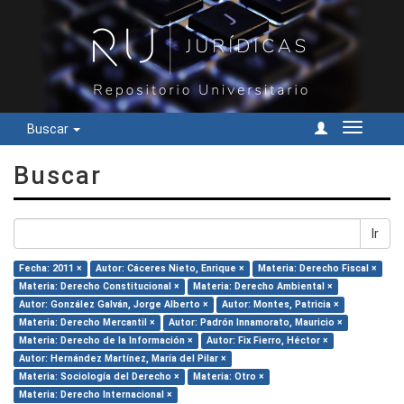
Buscar
Cambiar
navegac
Buscar
Ir
Fecha: 2011 ×
Autor: Cáceres Nieto, Enrique ×
Materia: Derecho Fiscal ×
Materia: Derecho Constitucional ×
Materia: Derecho Ambiental ×
Autor: González Galván, Jorge Alberto ×
Autor: Montes, Patricia ×
Materia: Derecho Mercantil ×
Autor: Padrón Innamorato, Mauricio ×
Materia: Derecho de la Información ×
Autor: Fix Fierro, Héctor ×
Autor: Hernández Martínez, María del Pilar ×
Materia: Sociología del Derecho ×
Materia: Otro ×
Materia: Derecho Internacional ×