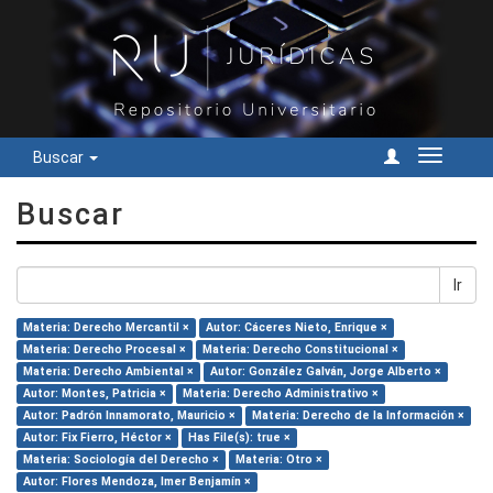
Buscar
Cambiar
navegac
Buscar
Ir
Materia: Derecho Mercantil ×
Autor: Cáceres Nieto, Enrique ×
Materia: Derecho Procesal ×
Materia: Derecho Constitucional ×
Materia: Derecho Ambiental ×
Autor: González Galván, Jorge Alberto ×
Autor: Montes, Patricia ×
Materia: Derecho Administrativo ×
Autor: Padrón Innamorato, Mauricio ×
Materia: Derecho de la Información ×
Autor: Fix Fierro, Héctor ×
Has File(s): true ×
Materia: Sociología del Derecho ×
Materia: Otro ×
Autor: Flores Mendoza, Imer Benjamín ×