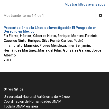
Mostrar filtros avanzados
Mostrando ítems 1-1 de 1
Presentación de la Línea de Investigación El Posgrado en
Derecho en México
Fix Fierro, Héctor
;
Cáceres Nieto, Enrique
;
Montes, Patricia
;
Cáceres Nieto, Enrique
;
Silva Forné, Carlos
;
Padrón
Innamorato, Mauricio
;
Flores Mendoza, Imer Benjamín
;
Hernández Martínez, María del Pilar
;
González Galván, Jorge
Alberto
2011
Otros Sitios
Universidad Nacional Autónoma de México
Coordinación de Humanidades UNAM
Toda la UNAM en línea