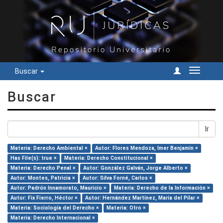
Buscar
Cambiar
navegac
Buscar
Ir
Materia: Derecho Ambiental ×
Autor: Flores Mendoza, Imer Benjamín ×
Has File(s): true ×
Materia: Derecho Constitucional ×
Materia: Derecho Penal ×
Autor: González Galván, Jorge Alberto ×
Autor: Montes, Patricia ×
Autor: Silva Forné, Carlos ×
Autor: Padrón Innamorato, Mauricio ×
Materia: Derecho de la Información ×
Autor: Fix Fierro, Héctor ×
Autor: Hernández Martínez, María del Pilar ×
Materia: Sociología del Derecho ×
Materia: Otro ×
Materia: Derecho Internacional ×