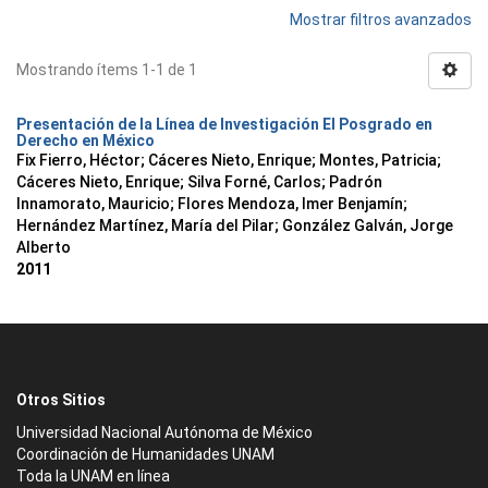
Mostrar filtros avanzados
Mostrando ítems 1-1 de 1
Presentación de la Línea de Investigación El Posgrado en
Derecho en México
Fix Fierro, Héctor
;
Cáceres Nieto, Enrique
;
Montes, Patricia
;
Cáceres Nieto, Enrique
;
Silva Forné, Carlos
;
Padrón
Innamorato, Mauricio
;
Flores Mendoza, Imer Benjamín
;
Hernández Martínez, María del Pilar
;
González Galván, Jorge
Alberto
2011
Otros Sitios
Universidad Nacional Autónoma de México
Coordinación de Humanidades UNAM
Toda la UNAM en línea