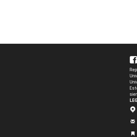
Rep
Uni
Uni
Est
sie
LEG