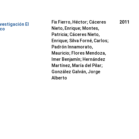
Fix Fierro, Héctor
;
Cáceres
2011
nvestigación El
Nieto, Enrique
;
Montes,
ico
Patricia
;
Cáceres Nieto,
Enrique
;
Silva Forné, Carlos
;
Padrón Innamorato,
Mauricio
;
Flores Mendoza,
Imer Benjamín
;
Hernández
Martínez, María del Pilar
;
González Galván, Jorge
Alberto