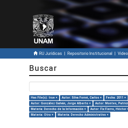
RU Jurídicas
Repositorio Institucional
Video
Buscar
Has File(s): true ×
Autor: Silva Forné, Carlos ×
Fecha: 2011 ×
Autor: González Galván, Jorge Alberto ×
Autor: Montes, Patrici
Materia: Derecho de la Información ×
Autor: Fix Fierro, Héctor 
Materia: Otro ×
Materia: Derecho Administrativo ×