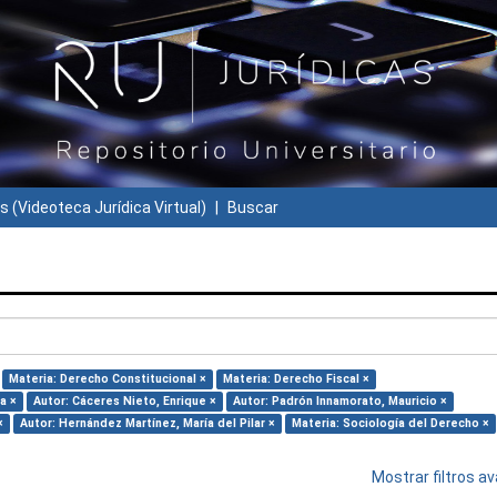
s (Videoteca Jurídica Virtual)
Buscar
Materia: Derecho Constitucional ×
Materia: Derecho Fiscal ×
a ×
Autor: Cáceres Nieto, Enrique ×
Autor: Padrón Innamorato, Mauricio ×
×
Autor: Hernández Martínez, María del Pilar ×
Materia: Sociología del Derecho ×
Mostrar filtros 