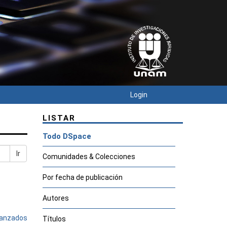
Login
LISTAR
Todo DSpace
Ir
Comunidades & Colecciones
Por fecha de publicación
Autores
avanzados
Títulos