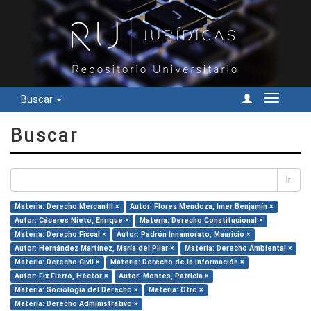
Buscar
Cambiar
navegac
Buscar
Ir
Materia: Derecho Mercantil ×
Autor: Flores Mendoza, Imer Benjamín ×
Autor: Cáceres Nieto, Enrique ×
Materia: Derecho Constitucional ×
Materia: Derecho Fiscal ×
Autor: Padrón Innamorato, Mauricio ×
Autor: Hernández Martínez, María del Pilar ×
Materia: Derecho Ambiental ×
Materia: Derecho Civil ×
Materia: Derecho de la Información ×
Autor: Fix Fierro, Héctor ×
Autor: Montes, Patricia ×
Materia: Sociología del Derecho ×
Materia: Otro ×
Materia: Derecho Administrativo ×