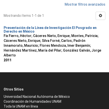
Mostrar filtros avanzados
Mostrando ítems 1-1 de 1
Presentación de la Línea de Investigación El Posgrado en
Derecho en México
Fix Fierro, Héctor
;
Cáceres Nieto, Enrique
;
Montes, Patricia
;
Cáceres Nieto, Enrique
;
Silva Forné, Carlos
;
Padrón
Innamorato, Mauricio
;
Flores Mendoza, Imer Benjamín
;
Hernández Martínez, María del Pilar
;
González Galván, Jorge
Alberto
2011
Otros Sitios
Universidad Nacional Autónoma de México
Coordinación de Humanidades UNAM
Toda la UNAM en línea